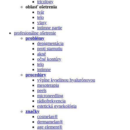
tricology
oblasť ošetrenia
tvár
telo
vlasy
intímne partie
profesionálne ošetrenie
problémy
depigmentácia
proti starnutiu
akné
očné kontúry
telo
intímne
procedúry
výplne kyselinou hyalurónovou
mesoterapia
peels
microneedling
rádiofrekvencia
estetická gynekológia
značky
cosmelan®
dermamelan®
age element®