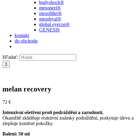
bodyshock®
mesopeel®
mesofiller®
mesohyal®
global eyecon®
GENESIS
kontakt
do obchodu
Hľadať:
melan recovery
72
€
Intenzivní ošetření proti podráždění a zarudnutí.
Okamžitě zklidňuje reaktivní známky podráždění, poskytuje úlevu a
zlepšuje komfort pokožky.
Balení: 50 ml