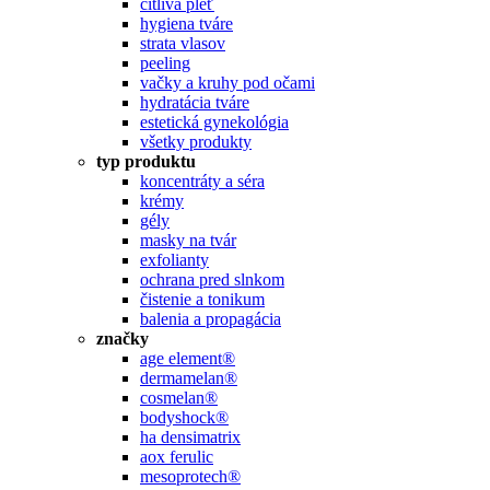
citlivá pleť
hygiena tváre
strata vlasov
peeling
vačky a kruhy pod očami
hydratácia tváre
estetická gynekológia
všetky produkty
typ produktu
koncentráty a séra
krémy
gély
masky na tvár
exfolianty
ochrana pred slnkom
čistenie a tonikum
balenia a propagácia
značky
age element®
dermamelan®
cosmelan®
bodyshock®
ha densimatrix
aox ferulic
mesoprotech®