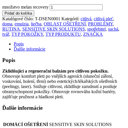
množstvo melan recovery
Pridať do košíka
Katalógové číslo:
T-DSEN0001
Kategórií:
citlivá
,
citlivá pleť
,
doma
,
emulzia
,
liečba
,
OBLAST OŠETŘENÍ
,
PROBLÉMY
,
RUTINA
,
SENSITIVE SKIN SOLUTIONS
,
spotřebitel
,
suchá
,
tvář
,
TYP POKOŽKY
,
TYP PRODUKTU
,
ZNAČKA
Popis
Ďalšie informácie
Popis
Zklidňující a regenerační balzám pro citlivou pokožku.
Obnovuje komfort pleti po vnějších agresích (sluneční záření,
voskování, holení, tření) nebo estetických/lékařských ošetřeních
(peelingy, laser). Snižuje citlivost, zklidňuje zarudnutí a posiluje
obranyschopnost pokožky. Obnovuje rovnováhu kožní bariéry,
zajišťuje pružnost a hladkost pleti.
Ďalšie informácie
DOMÁCÍ OŠETŘENÍ
SENSITIVE SKIN SOLUTIONS