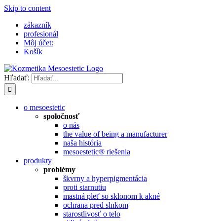
Skip to content
zákazník
profesionál
Môj účet:
Košík
Hľadať:
o mesoestetic
spoločnosť
o nás
the value of being a manufacturer
naša história
mesoestetic® riešenia
produkty
problémy
škvrny a hyperpigmentácia
proti starnutiu
mastná pleť so sklonom k ​​akné
ochrana pred slnkom
starostlivosť o telo