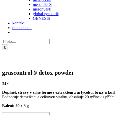
mesofiller®
mesohyal®
global eyecon®
GENESIS
kontakt
do obchodu
Hľadať:
grascontrol® detox powder
34
€
Doplněk stravy v silné formě s extraktem z artyčoku, břízy a ku
Podporuje detoxikaci a celkovou vitalitu, obsahuje 20 tyčinek s přích
Balení: 20 x 3 g
množstvo