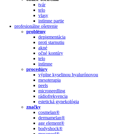
tvár
telo
vlasy
intímne partie
profesionálne ošetrenie
problémy
depigmentácia
proti starnutiu
akné
očné kontúry
telo
intímne
procedúry
výplne kyselinou hyalurónovou
mesoterapia
peels
microneedling
rádiofrekvencia
estetická gynekológia
značky
cosmelan®
dermamelan®
age element®
bodyshock®
mesopeel®