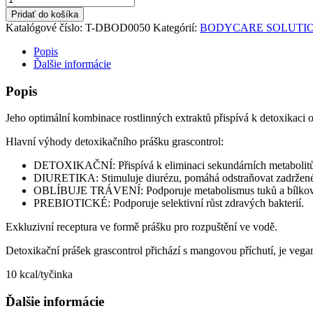
grascontrol®
Pridať do košíka
detox
Katalógové číslo:
T-DBOD0050
Kategórií:
BODYCARE SOLUTI
powder
Popis
Ďalšie informácie
Popis
Jeho optimální kombinace rostlinných extraktů přispívá k detoxikaci
Hlavní výhody detoxikačního prášku grascontrol:
DETOXIKAČNÍ: Přispívá k eliminaci sekundárních metabolitů
DIURETIKA: Stimuluje diurézu, pomáhá odstraňovat zadržené 
OBLÍBUJE TRÁVENÍ: Podporuje metabolismus tuků a bílkov
PREBIOTICKÉ: Podporuje selektivní růst zdravých bakterií.
Exkluzivní receptura ve formě prášku pro rozpuštění ve vodě.
Detoxikační prášek grascontrol přichází s mangovou příchutí, je vega
10 kcal/tyčinka
Ďalšie informácie