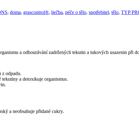
ONS
,
doma
,
grascontrol®
,
liečba
,
péče o tělo
,
spotřebitel
,
tělo
,
TYP P
 organismu a odbourávání zadržených tekutin a tukových usazenin při 
 z odpadu.
tekutiny a detoxikuje organismus.
in.
nský a neobsahuje přidané cukry.