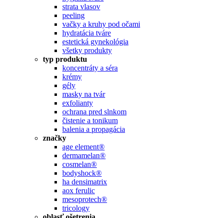
strata vlasov
peeling
vačky a kruhy pod očami
hydratácia tváre
estetická gynekológia
všetky produkty
typ produktu
koncentráty a séra
krémy
gély
masky na tvár
exfolianty
ochrana pred slnkom
čistenie a tonikum
balenia a propagácia
značky
age element®
dermamelan®
cosmelan®
bodyshock®
ha densimatrix
aox ferulic
mesoprotech®
tricology
oblasť ošetrenia