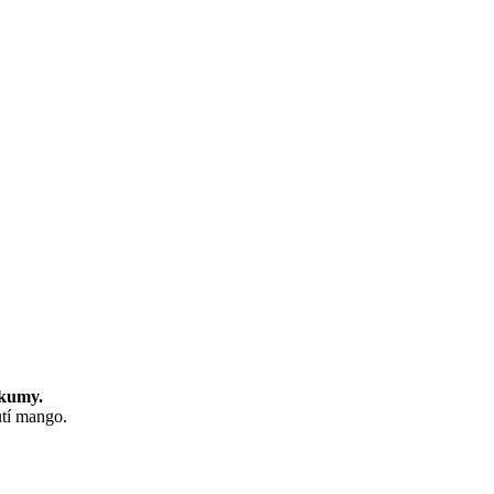
rkumy.
utí mango.