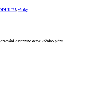
RODUKTU
,
všetky
dodržování 20denního detoxikačního plánu.