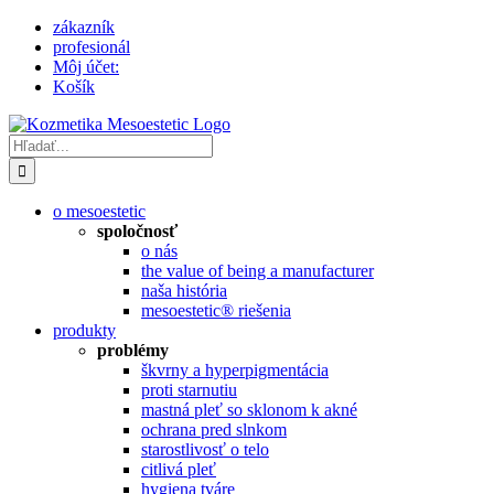
Skip
zákazník
to
profesionál
content
Môj účet:
Košík
Hľadať:
o mesoestetic
spoločnosť
o nás
the value of being a manufacturer
naša história
mesoestetic® riešenia
produkty
problémy
škvrny a hyperpigmentácia
proti starnutiu
mastná pleť so sklonom k ​​akné
ochrana pred slnkom
starostlivosť o telo
citlivá pleť
hygiena tváre