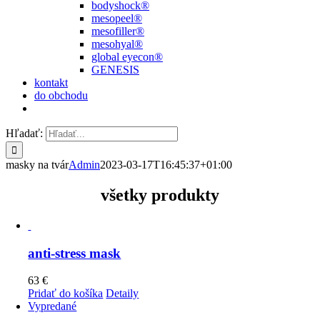
bodyshock®
mesopeel®
mesofiller®
mesohyal®
global eyecon®
GENESIS
kontakt
do obchodu
Hľadať:
masky na tvár
Admin
2023-03-17T16:45:37+01:00
všetky produkty
anti-stress mask
63
€
Pridať do košíka
Detaily
Vypredané