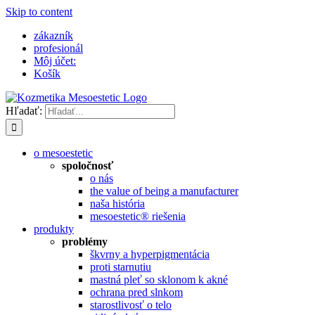
Skip to content
zákazník
profesionál
Môj účet:
Košík
Hľadať:
o mesoestetic
spoločnosť
o nás
the value of being a manufacturer
naša história
mesoestetic® riešenia
produkty
problémy
škvrny a hyperpigmentácia
proti starnutiu
mastná pleť so sklonom k ​​akné
ochrana pred slnkom
starostlivosť o telo