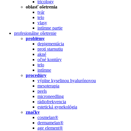
tricology
oblasť ošetrenia
tvár
telo
vlasy
intímne partie
profesionálne ošetrenie
problémy
depigmentácia
proti starnutiu
akné
očné kontúry
telo
intímne
procedúry
výplne kyselinou hyalurónovou
mesoterapia
peels
microneedling
rádiofrekvencia
estetická gynekológia
značky
cosmelan®
dermamelan®
age element®