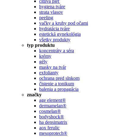
citlivá pleť
hygiena tváre
strata vlasov
peeling
vačky a kruhy pod očami
hydratácia tváre
estetická gynekológia
všetky produkty
typ produktu
koncentráty a séra
krémy
gély
masky na tvár
exfolianty
ochrana pred slnkom
čistenie a tonikum
balenia a propagácia
značky
age element®
dermamelan®
cosmelan®
bodyshock®
ha densimatrix
aox ferulic
mesoprotech®