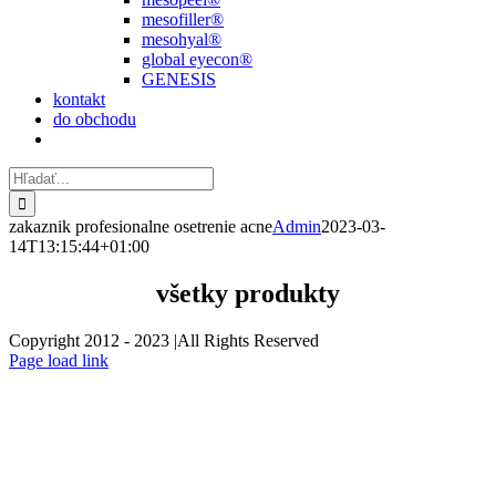
mesofiller®
mesohyal®
global eyecon®
GENESIS
kontakt
do obchodu
Hľadať:
zakaznik profesionalne osetrenie acne
Admin
2023-03-
14T13:15:44+01:00
všetky produkty
Copyright 2012 - 2023 |All Rights Reserved
Facebook
Instagram
Page load link
Go
to
Top