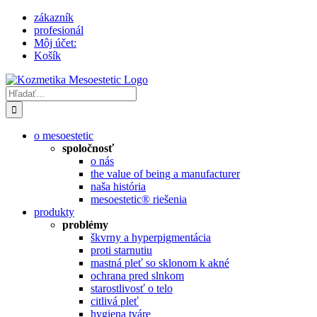
Skip
zákazník
to
profesionál
content
Môj účet:
Košík
Hľadať:
o mesoestetic
spoločnosť
o nás
the value of being a manufacturer
naša história
mesoestetic® riešenia
produkty
problémy
škvrny a hyperpigmentácia
proti starnutiu
mastná pleť so sklonom k ​​akné
ochrana pred slnkom
starostlivosť o telo
citlivá pleť
hygiena tváre