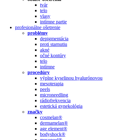
tvár
telo
vlasy
intímne partie
profesionálne ošetrenie
problémy
depigmentácia
proti starnutiu
akné
očné kontúry
telo
intímne
procedúry
výplne kyselinou hyalurónovou
mesoterapia
peels
microneedling
rádiofrekvencia
estetická gynekológia
značky
cosmelan®
dermamelan®
age element®
bodyshock®
mesopeel®