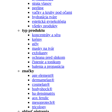
strata vlasov
peeling
vačky a kruhy pod očami
hydratácia tváre
estetická gynekológia
všetky produkty
typ produktu
koncentráty a séra
krémy
gély
masky na tvár
exfolianty
ochrana pred slnkom
čistenie a tonikum
balenia a propagácia
značky
age element®
dermamelan®
cosmelan®
bodyshock®
ha densimatrix
aox ferulic
mesoprotech®
tricology
oblasť ošetrenia