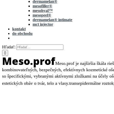
dermamelan®
mesofiller®
mesohyal™
mesopeel®
dermamelan® intimate
mct injector
kontakt
do obchodu
Hľadať:
Meso.prof
Meso.prof je najširšia škála ri
kombinovateľných, bezpečných, efektívnych kozmetické oše
so špecifickými, vybranými aktívnymi zložkami na účely oš
estetických obáv o tvár, telo a vlasy.
transepidermálne roz