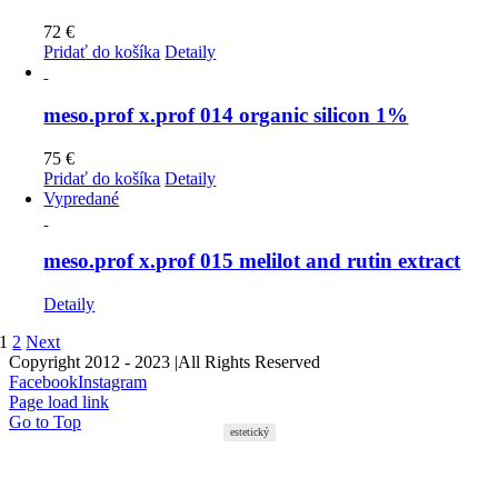
72
€
Pridať do košíka
Detaily
meso.prof x.prof 014 organic silicon 1%
75
€
Pridať do košíka
Detaily
Vypredané
meso.prof x.prof 015 melilot and rutin extract
Detaily
1
2
Next
Copyright 2012 - 2023 |All Rights Reserved
Facebook
Instagram
Page load link
Go to Top
estetický
estetický
estetický
estetický
estetický
estetický
estetický
estetický
estetický
estetický
estetický
estetický
estetický
estetický
estetický
estetický