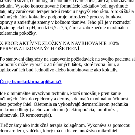
kožných škvŕn, celulitídy, ochabnutosti tváre a tela, ako aj zadržiavania
tekutín. Vysoko koncentrované formulácie koktailov boli navrhnuté
tak, aby zaručovali terapeutickú reakciu najvyššieho rádu. Široká škála
účinných látok koktailov podporuje prirodzené procesy bunkovej
opravy a zmierňuje zmeny v kožnom tkanive. Jeho pH je v rozmedzí
fyziologického pH, medzi 6,5 a 7,5, čím sa zabezpečuje maximálna
tolerancia pokožky.
X.PROF: AKTÍVNE ZLOŽKY NA NAVRHOVANIE 100%
PERSONALIZOVANÝCH OŠETRENÍ
Po stanovení diagnózy na stanovenie požiadaviek na svojho pacienta si
odborník môže vybrať z 24 účinných látok, ktoré tvoria líniu, a
aplikovať ich buď jednotlivo alebo kombinovane ako koktaily.
Čo je transkutánna aplikácia?
Ide o minimálne invazívnu techniku, ktorá umožňuje prenikanie
účinných látok do epidermy a dermy, kde majú maximálnu účinnosť
bez potreby ihiel. Ošetrenia sa vykonávajú dermarollerom (technika
mikroneedlingu) alebo zariadením (elektroporácia, ionoforéza,
ultrazvuk, IR termoterapia).
Tiež známy ako indukčná terapia kolagénom. Vykonáva sa pomocou
dermarolleru, valčeka, ktorý má na hlave množstvo mikroihiel.