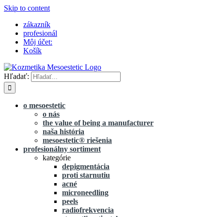
Skip to content
zákazník
profesionál
Môj účet:
Košík
Hľadať:
o mesoestetic
o nás
the value of being a manufacturer
naša história
mesoestetic® riešenia
profesionálny sortiment
kategórie
depigmentácia
proti starnutiu
acné
microneedling
peels
radiofrekvencia