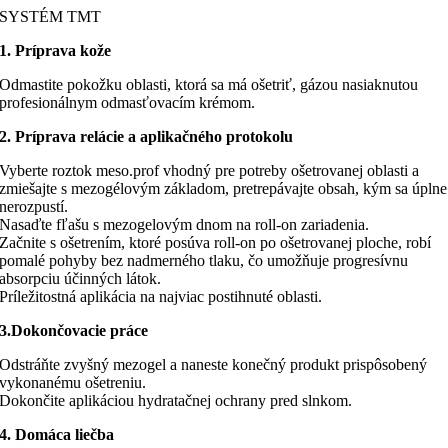
SYSTÉM TMT
1. Príprava kože
Odmastite pokožku oblasti, ktorá sa má ošetriť, gázou nasiaknutou
profesionálnym odmasťovacím krémom.
2. Príprava relácie a aplikačného protokolu
Vyberte roztok meso.prof vhodný pre potreby ošetrovanej oblasti a
zmiešajte s mezogélovým základom, pretrepávajte obsah, kým sa úplne
nerozpustí.
Nasaďte fľašu s mezogelovým dnom na roll-on zariadenia.
Začnite s ošetrením, ktoré posúva roll-on po ošetrovanej ploche, robí
pomalé pohyby bez nadmerného tlaku, čo umožňuje progresívnu
absorpciu účinných látok.
Príležitostná aplikácia na najviac postihnuté oblasti.
3.Dokončovacie práce
Odstráňte zvyšný mezogel a naneste konečný produkt prispôsobený
vykonanému ošetreniu.
Dokončite aplikáciou hydratačnej ochrany pred slnkom.
4. Domáca liečba