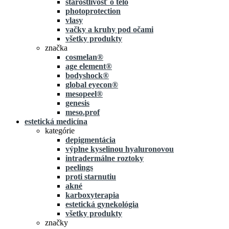
starostlivosť o telo
photoprotection
vlasy
vačky a kruhy pod očami
všetky produkty
značka
cosmelan®
age element®
bodyshock®
global eyecon®
mesopeel®
genesis
meso.prof
estetická medicína
kategórie
depigmentácia
výplne kyselinou hyaluronovou
intradermálne roztoky
peelings
proti starnutiu
akné
karboxyterapia
estetická gynekológia
všetky produkty
značky