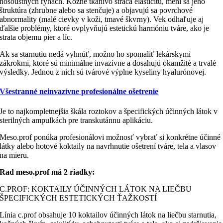
nosoústnych ryhách. Kožné tkanivo stráca elasticitu, mení sa jeho
štruktúra (zhrubne alebo sa stenčuje) a objavujú sa povrchové
abnormality (malé cievky v koži, tmavé škvrny). Vek odhaľuje aj
ďalšie problémy, ktoré ovplyvňujú estetickú harmóniu tváre, ako je
strata objemu pier a líc.
Ak sa starnutiu nedá vyhnúť, možno ho spomaliť lekárskymi
zákrokmi, ktoré sú minimálne invazívne a dosahujú okamžité a trvalé
výsledky. Jednou z nich sú tvárové výplne kyseliny hyalurónovej.
Všestranné neinvazívne profesionálne ošetrenie
Je to najkompletnejšia škála roztokov a špecifických účinných látok v
sterilných ampulkách pre transkutánnu aplikáciu.
Meso.prof ponúka profesionálovi možnosť vybrať si konkrétne účinné
látky alebo hotové koktaily na navrhnutie ošetrení tváre, tela a vlasov
na mieru.
Rad meso.prof má 2 riadky:
C.PROF: KOKTAILY ÚČINNÝCH LÁTOK NA LIEČBU
ŠPECIFICKÝCH ESTETICKÝCH ŤAŽKOSTÍ
Línia c.prof obsahuje 10 koktailov účinných látok na liečbu starnutia,