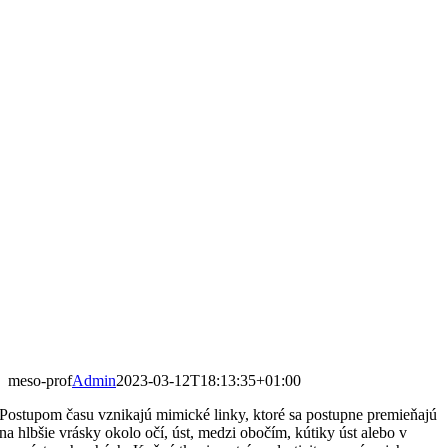
meso-prof
Admin
2023-03-12T18:13:35+01:00
Postupom času vznikajú mimické linky, ktoré sa postupne premieňajú
na hlbšie vrásky okolo očí, úst, medzi obočím, kútiky úst alebo v