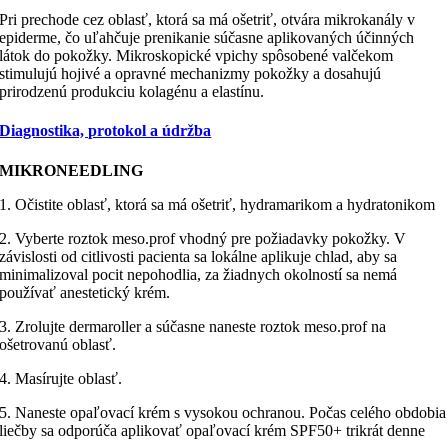
Pri prechode cez oblasť, ktorá sa má ošetriť, otvára mikrokanály v
epiderme, čo uľahčuje prenikanie súčasne aplikovaných účinných
látok do pokožky. Mikroskopické vpichy spôsobené valčekom
stimulujú hojivé a opravné mechanizmy pokožky a dosahujú
prirodzenú produkciu kolagénu a elastínu.
Diagnostika, protokol a údržba
MIKRONEEDLING
1. Očistite oblasť, ktorá sa má ošetriť, hydramarikom a hydratonikom
2. Vyberte roztok meso.prof vhodný pre požiadavky pokožky. V
závislosti od citlivosti pacienta sa lokálne aplikuje chlad, aby sa
minimalizoval pocit nepohodlia, za žiadnych okolností sa nemá
používať anestetický krém.
3. Zrolujte dermaroller a súčasne naneste roztok meso.prof na
ošetrovanú oblasť.
4. Masírujte oblasť.
5. Naneste opaľovací krém s vysokou ochranou. Počas celého obdobia
liečby sa odporúča aplikovať opaľovací krém SPF50+ trikrát denne