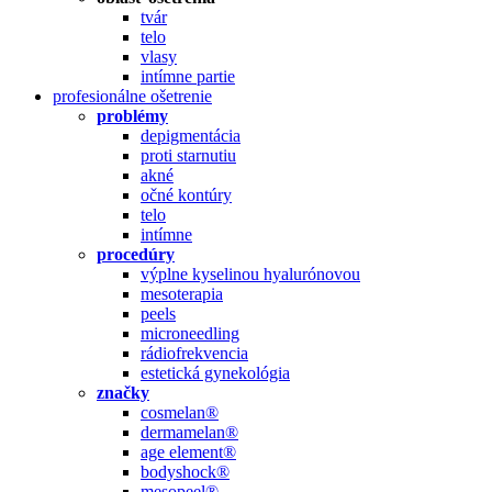
tvár
telo
vlasy
intímne partie
profesionálne ošetrenie
problémy
depigmentácia
proti starnutiu
akné
očné kontúry
telo
intímne
procedúry
výplne kyselinou hyalurónovou
mesoterapia
peels
microneedling
rádiofrekvencia
estetická gynekológia
značky
cosmelan®
dermamelan®
age element®
bodyshock®
mesopeel®