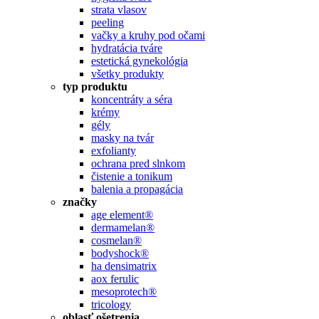
strata vlasov
peeling
vačky a kruhy pod očami
hydratácia tváre
estetická gynekológia
všetky produkty
typ produktu
koncentráty a séra
krémy
gély
masky na tvár
exfolianty
ochrana pred slnkom
čistenie a tonikum
balenia a propagácia
značky
age element®
dermamelan®
cosmelan®
bodyshock®
ha densimatrix
aox ferulic
mesoprotech®
tricology
oblasť ošetrenia