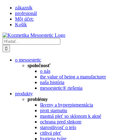
Skip
zákazník
to
profesionál
content
Môj účet:
Košík
Hľadať:
o mesoestetic
spoločnosť
o nás
the value of being a manufacturer
naša história
mesoestetic® riešenia
produkty
problémy
škvrny a hyperpigmentácia
proti starnutiu
mastná pleť so sklonom k ​​akné
ochrana pred slnkom
starostlivosť o telo
citlivá pleť
hygiena tváre