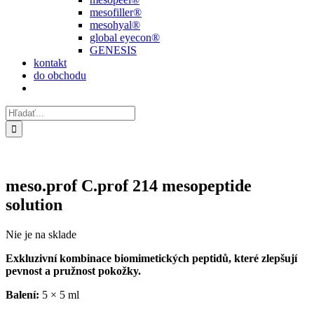
mesofiller®
mesohyal®
global eyecon®
GENESIS
kontakt
do obchodu
Hľadať:
meso.prof C.prof 214 mesopeptide
solution
Nie je na sklade
Exkluzivní kombinace biomimetických peptidů, které zlepšují
pevnost a pružnost pokožky.
Balení:
5 × 5 ml