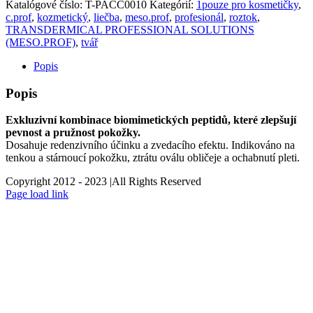
Katalógové číslo:
T-PACC0010
Kategórií:
1pouze pro kosmetičky
,
c.prof
,
kozmetický
,
liečba
,
meso.prof
,
profesionál
,
roztok
,
TRANSDERMICAL PROFESSIONAL SOLUTIONS
(MESO.PROF)
,
tvář
Popis
Popis
Exkluzivní kombinace biomimetických peptidů, které zlepšují
pevnost a pružnost pokožky.
Dosahuje redenzivního účinku a zvedacího efektu. Indikováno na
tenkou a stárnoucí pokožku, ztrátu oválu obličeje a ochabnutí pleti.
Copyright 2012 - 2023 |All Rights Reserved
Facebook
Instagram
Page load link
estetický
Go
to
Top