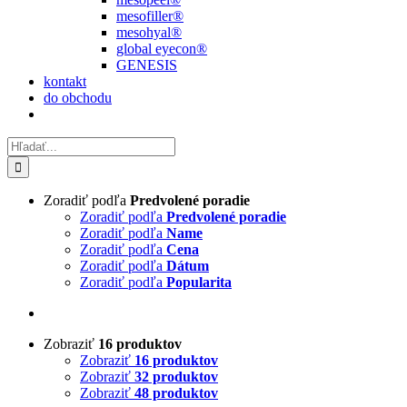
mesofiller®
mesohyal®
global eyecon®
GENESIS
kontakt
do obchodu
Hľadať:
Zoradiť podľa
Predvolené poradie
Zoradiť podľa
Predvolené poradie
Zoradiť podľa
Name
Zoradiť podľa
Cena
Zoradiť podľa
Dátum
Zoradiť podľa
Popularita
Zobraziť
16 produktov
Zobraziť
16 produktov
Zobraziť
32 produktov
Zobraziť
48 produktov