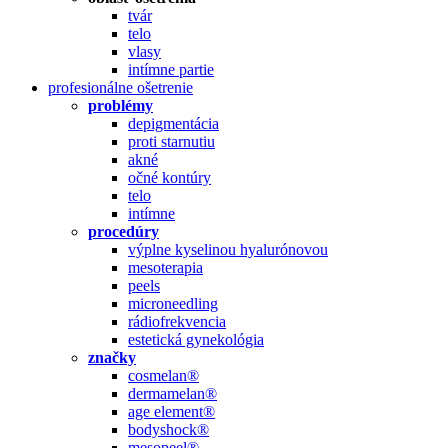
tvár
telo
vlasy
intímne partie
profesionálne ošetrenie
problémy
depigmentácia
proti starnutiu
akné
očné kontúry
telo
intímne
procedúry
výplne kyselinou hyalurónovou
mesoterapia
peels
microneedling
rádiofrekvencia
estetická gynekológia
značky
cosmelan®
dermamelan®
age element®
bodyshock®
mesopeel®