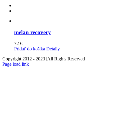
melan recovery
72
€
Pridať do košíka
Detaily
Copyright 2012 - 2023 |All Rights Reserved
Facebook
Instagram
Page load link
Go
to
Top