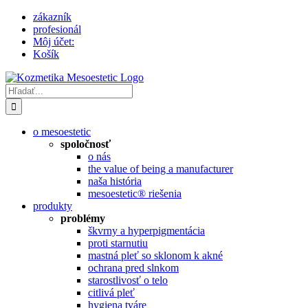
Skip
zákazník
to
profesionál
content
Môj účet:
Košík
Hľadať:
o mesoestetic
spoločnosť
o nás
the value of being a manufacturer
naša história
mesoestetic® riešenia
produkty
problémy
škvrny a hyperpigmentácia
proti starnutiu
mastná pleť so sklonom k ​​akné
ochrana pred slnkom
starostlivosť o telo
citlivá pleť
hygiena tváre