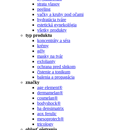
strata vlasov
peeling
vačky a kruhy pod očami
hydratácia tváre
estetická gynekológia
všetky produkty
typ produktu
koncentráty a séra
krémy
gély
masky na tvár
exfolianty
ochrana pred slnkom
čistenie a tonikum
balenia a propagácia
značky
age element®
dermamelan®
cosmelan®
bodyshock®
ha densimatrix
aox ferulic
mesoprotech®
tricology
oblasť ošetrenia