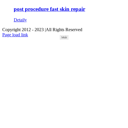
post procedure fast skin repair
Detaily
Copyright 2012 - 2023 |All Rights Reserved
Facebook
Instagram
Page load link
lekár
Go
to
Top