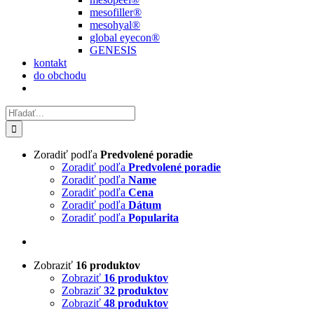
mesofiller®
mesohyal®
global eyecon®
GENESIS
kontakt
do obchodu
Hľadať:
Zoradiť podľa
Predvolené poradie
Zoradiť podľa
Predvolené poradie
Zoradiť podľa
Name
Zoradiť podľa
Cena
Zoradiť podľa
Dátum
Zoradiť podľa
Popularita
Zobraziť
16 produktov
Zobraziť
16 produktov
Zobraziť
32 produktov
Zobraziť
48 produktov