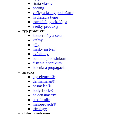
strata vlasov
peeling
vačky a kruhy pod očami
hydratácia tváre
estetická gynekológia
všetky produkty
typ produktu
koncentráty a séra
krémy
gély
masky na tvár
exfolianty
ochrana pred slnkom
čistenie a tonikum
balenia a propagácia
značky
age element®
dermamelan®
cosmelan®
bodyshock®
ha densimatrix
aox ferulic
mesoprotech®
tricology
oblasť ošetrenia