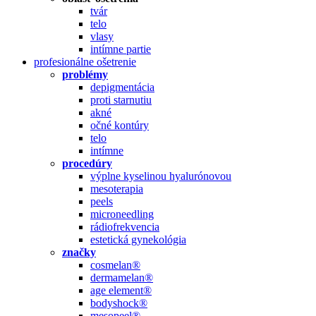
tvár
telo
vlasy
intímne partie
profesionálne ošetrenie
problémy
depigmentácia
proti starnutiu
akné
očné kontúry
telo
intímne
procedúry
výplne kyselinou hyalurónovou
mesoterapia
peels
microneedling
rádiofrekvencia
estetická gynekológia
značky
cosmelan®
dermamelan®
age element®
bodyshock®
mesopeel®