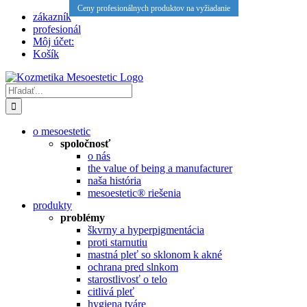
Ceny profesionálnych produktov na vyžiadanie
Skip
zákazník
to
profesionál
content
Môj účet:
Košík
Hľadať:
o mesoestetic
spoločnosť
o nás
the value of being a manufacturer
naša história
mesoestetic® riešenia
produkty
problémy
škvrny a hyperpigmentácia
proti starnutiu
mastná pleť so sklonom k ​​akné
ochrana pred slnkom
starostlivosť o telo
citlivá pleť
hygiena tváre