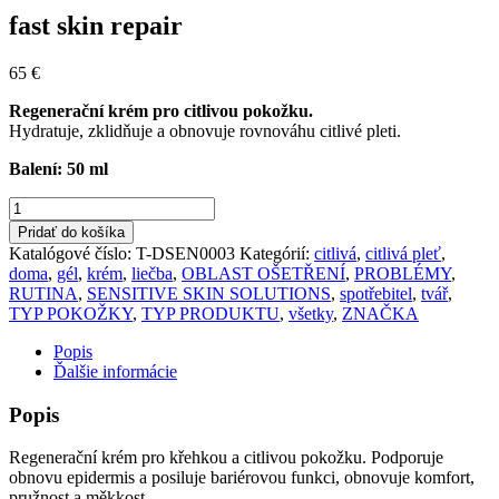
fast skin repair
65
€
Regenerační krém pro citlivou pokožku.
Hydratuje, zklidňuje a obnovuje rovnováhu citlivé pleti.
Balení: 50 ml
množstvo
fast
Pridať do košíka
skin
Katalógové číslo:
T-DSEN0003
Kategórií:
citlivá
,
citlivá pleť
,
repair
doma
,
gél
,
krém
,
liečba
,
OBLAST OŠETŘENÍ
,
PROBLÉMY
,
RUTINA
,
SENSITIVE SKIN SOLUTIONS
,
spotřebitel
,
tvář
,
TYP POKOŽKY
,
TYP PRODUKTU
,
všetky
,
ZNAČKA
Popis
Ďalšie informácie
Popis
Regenerační krém pro křehkou a citlivou pokožku. Podporuje
obnovu epidermis a posiluje bariérovou funkci, obnovuje komfort,
pružnost a měkkost.