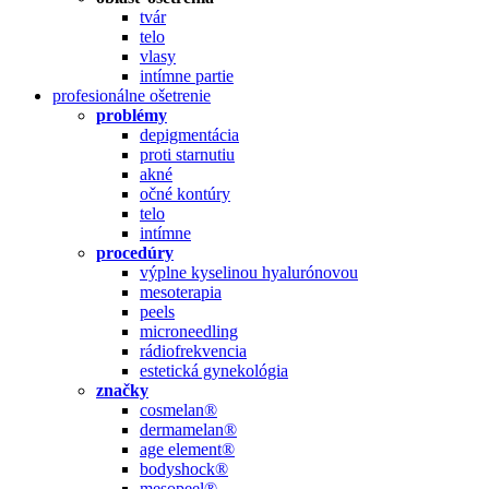
tvár
telo
vlasy
intímne partie
profesionálne ošetrenie
problémy
depigmentácia
proti starnutiu
akné
očné kontúry
telo
intímne
procedúry
výplne kyselinou hyalurónovou
mesoterapia
peels
microneedling
rádiofrekvencia
estetická gynekológia
značky
cosmelan®
dermamelan®
age element®
bodyshock®
mesopeel®