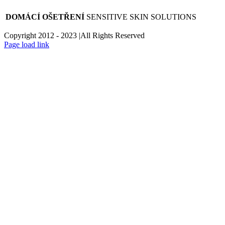
DOMÁCÍ OŠETŘENÍ
SENSITIVE SKIN SOLUTIONS
Copyright 2012 - 2023 |All Rights Reserved
Facebook
Instagram
Page load link
Go
to
Top