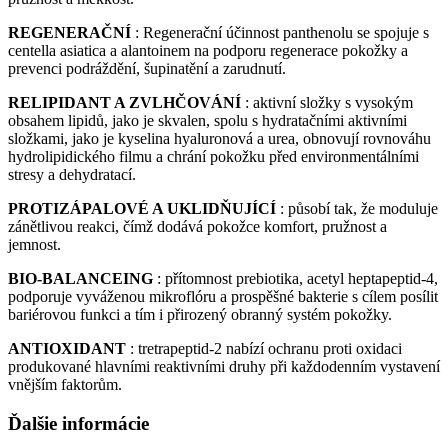
REGENERAČNÍ
: Regenerační účinnost panthenolu se spojuje s
centella asiatica a alantoinem na podporu regenerace pokožky a
prevenci podráždění, šupinatění a zarudnutí.
RELIPIDANT A ZVLHČOVÁNÍ
: aktivní složky s vysokým
obsahem lipidů, jako je skvalen, spolu s hydratačními aktivními
složkami, jako je kyselina hyaluronová a urea, obnovují rovnováhu
hydrolipidického filmu a chrání pokožku před environmentálními
stresy a dehydratací.
PROTIZÁPALOVÉ A UKLIDŇUJÍCÍ
: působí tak, že moduluje
zánětlivou reakci, čímž dodává pokožce komfort, pružnost a
jemnost.
BIO-BALANCEING
: přítomnost prebiotika, acetyl heptapeptid-4,
podporuje vyváženou mikroflóru a prospěšné bakterie s cílem posílit
bariérovou funkci a tím i přirozený obranný systém pokožky.
ANTIOXIDANT
: tretrapeptid-2 nabízí ochranu proti oxidaci
produkované hlavními reaktivními druhy při každodenním vystavení
vnějším faktorům.
Ďalšie informácie