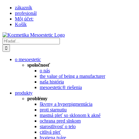
Skip
zákazník
to
profesionál
content
Môj účet:
Košík
Hľadať:
o mesoestetic
spoločnosť
o nás
the value of being a manufacturer
naša história
mesoestetic® riešenia
produkty
problémy
škvrny a hyperpigmentácia
proti starnutiu
mastná pleť so sklonom k ​​akné
ochrana pred slnkom
starostlivosť o telo
citlivá pleť
hygiena tváre