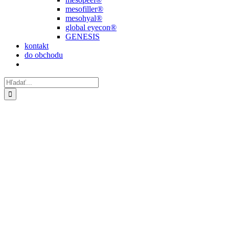
mesofiller®
mesohyal®
global eyecon®
GENESIS
kontakt
do obchodu
Hľadať: