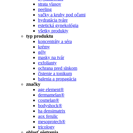
strata vlasov
peeling
vačky a kruhy pod očami
hydratácia tváre
estetická gynekológia
všetky produkty
typ produktu
koncentráty a séra
krémy
gély
masky na tvár
exfolianty
ochrana pred slnkom
čistenie a tonikum
balenia a propagácia
značky
age element®
dermamelan®
cosmelan®
bodyshock®
ha densimatrix
aox ferulic
mesoprotech®
tricology
oblasť ošetrenia