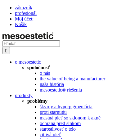
Skip
zákazník
to
profesionál
content
Môj účet:
Košík
Hľadať:
o mesoestetic
spoločnosť
o nás
the value of being a manufacturer
naša história
mesoestetic® riešenia
produkty
problémy
škvrny a hyperpigmentácia
proti starnutiu
mastná pleť so sklonom k ​​akné
ochrana pred slnkom
starostlivosť o telo
citlivá pleť