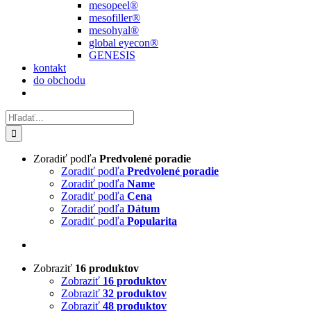
mesopeel®
mesofiller®
mesohyal®
global eyecon®
GENESIS
kontakt
do obchodu
Hľadať:
Zoradiť podľa
Predvolené poradie
Zoradiť podľa
Predvolené poradie
Zoradiť podľa
Name
Zoradiť podľa
Cena
Zoradiť podľa
Dátum
Zoradiť podľa
Popularita
Zobraziť
16 produktov
Zobraziť
16 produktov
Zobraziť
32 produktov
Zobraziť
48 produktov