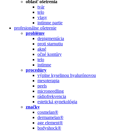
oblasť ošetrenia
tvár
telo
vlasy
intímne partie
profesionálne ošetrenie
problémy
depigmentácia
proti starnutiu
akné
očné kontúry
telo
intímne
procedúry
výplne kyselinou hyalurónovou
mesoterapia
peels
microneedling
rádiofrekvencia
estetická gynekológia
značky
cosmelan®
dermamelan®
age element®
bodyshock®