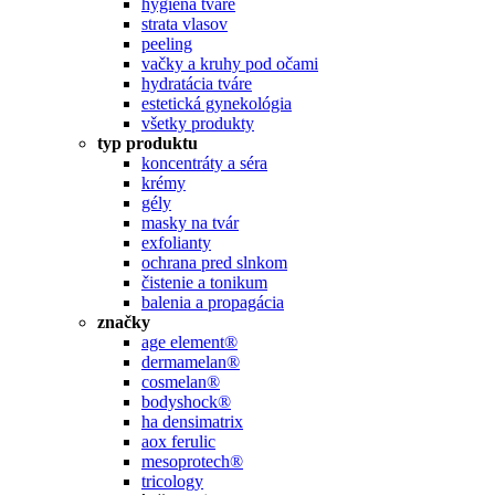
hygiena tváre
strata vlasov
peeling
vačky a kruhy pod očami
hydratácia tváre
estetická gynekológia
všetky produkty
typ produktu
koncentráty a séra
krémy
gély
masky na tvár
exfolianty
ochrana pred slnkom
čistenie a tonikum
balenia a propagácia
značky
age element®
dermamelan®
cosmelan®
bodyshock®
ha densimatrix
aox ferulic
mesoprotech®
tricology