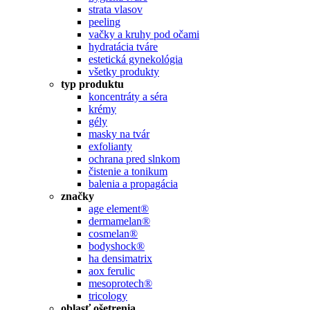
strata vlasov
peeling
vačky a kruhy pod očami
hydratácia tváre
estetická gynekológia
všetky produkty
typ produktu
koncentráty a séra
krémy
gély
masky na tvár
exfolianty
ochrana pred slnkom
čistenie a tonikum
balenia a propagácia
značky
age element®
dermamelan®
cosmelan®
bodyshock®
ha densimatrix
aox ferulic
mesoprotech®
tricology
oblasť ošetrenia