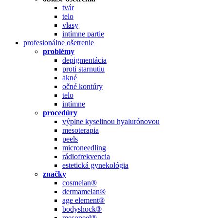
tvár
telo
vlasy
intímne partie
profesionálne ošetrenie
problémy
depigmentácia
proti starnutiu
akné
očné kontúry
telo
intímne
procedúry
výplne kyselinou hyalurónovou
mesoterapia
peels
microneedling
rádiofrekvencia
estetická gynekológia
značky
cosmelan®
dermamelan®
age element®
bodyshock®
mesopeel®