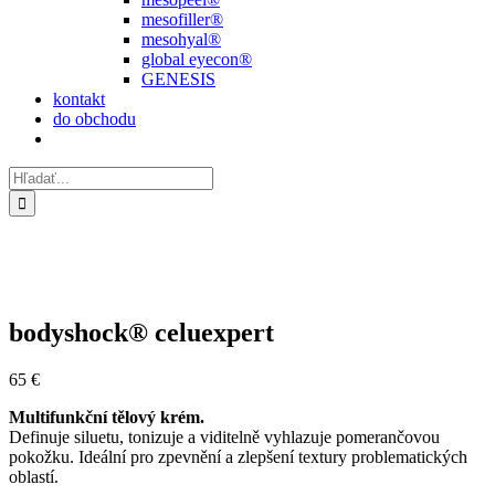
mesofiller®
mesohyal®
global eyecon®
GENESIS
kontakt
do obchodu
Hľadať:
bodyshock® celuexpert
65
€
Multifunkční tělový krém.
Definuje siluetu, tonizuje a viditelně vyhlazuje pomerančovou
pokožku. Ideální pro zpevnění a zlepšení textury problematických
oblastí.