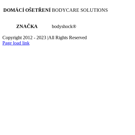
DOMÁCÍ OŠETŘENÍ
BODYCARE SOLUTIONS
ZNAČKA
bodyshock®
Copyright 2012 - 2023 |All Rights Reserved
Facebook
Instagram
Page load link
estetický
Go
to
Top