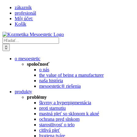
Skip
zákazník
to
profesionál
content
Môj účet:
Košík
Hľadať:
o mesoestetic
spoločnosť
o nás
the value of being a manufacturer
naša história
mesoestetic® riešenia
produkty
problémy
škvrny a hyperpigmentácia
proti starnutiu
mastná pleť so sklonom k ​​akné
ochrana pred slnkom
starostlivosť o telo
citlivá pleť
hygiena tváre