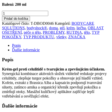
Balení: 200 ml
množstvo
bodyshock®
Pridať do košíka
celuexpert
Katalógové číslo:
T-DBOD0046
Kategórií:
BODYCARE
SOLUTIONS
,
bodyshock®
,
doma
,
gél
,
krém
,
liečba
,
OBLAST
OŠETŘENÍ
,
péče o tělo
,
PROBLÉMY
,
RUTINA
,
tělo
,
TYP
POKOŽKY
,
TYP PRODUKTU
,
všetky
,
ZNAČKA
Popis
Ďalšie informácie
Popis
Krém-gel proti celulitidě s tvarujícím a zpevňujícím účinkem.
Synergická kombinace aktivních složek viditelně redukuje projevy
celulitidy, zlepšuje turgor pokožky a obnovuje její hladší vzhled.
Kofein, extrakt z Brassica Alba a kapsaicin podporují tvarování
siluety, zatímco arnika a organický křemík zpevňují pokožku a
zmírňují otoky. Masážní kuličkový aplikátor zajišťuje lepší
vstřebávání a osvěžující efekt.
Ďalšie informácie