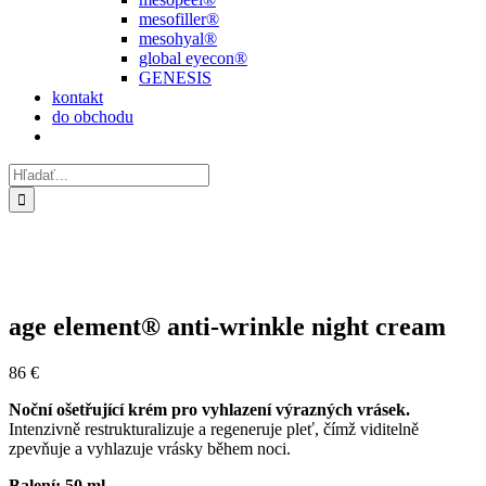
mesofiller®
mesohyal®
global eyecon®
GENESIS
kontakt
do obchodu
Hľadať:
age element® anti-wrinkle night cream
86
€
Noční ošetřující krém pro vyhlazení výrazných vrásek.
Intenzivně restrukturalizuje a regeneruje pleť, čímž viditelně
zpevňuje a vyhlazuje vrásky během noci.
Balení: 50 ml