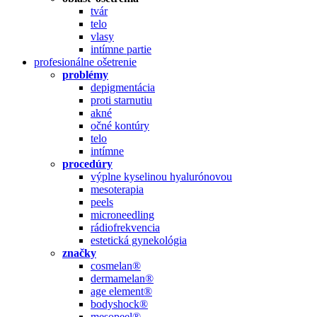
tvár
telo
vlasy
intímne partie
profesionálne ošetrenie
problémy
depigmentácia
proti starnutiu
akné
očné kontúry
telo
intímne
procedúry
výplne kyselinou hyalurónovou
mesoterapia
peels
microneedling
rádiofrekvencia
estetická gynekológia
značky
cosmelan®
dermamelan®
age element®
bodyshock®
mesopeel®