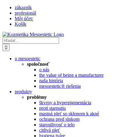
Skip
zákazník
to
profesionál
content
Môj účet:
Košík
Hľadať:
o mesoestetic
spoločnosť
o nás
the value of being a manufacturer
naša história
mesoestetic® riešenia
produkty
problémy
škvrny a hyperpigmentácia
proti starnutiu
mastná pleť so sklonom k ​​akné
ochrana pred slnkom
starostlivosť o telo
citlivá pleť
hygiena tváre