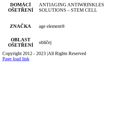
DOMÁCÍ
ANTIAGING ANTIWRINKLES
OŠETŘENÍ
SOLUTIONS – STEM CELL
ZNAČKA
age element®
OBLAST
obličej
OŠETŘENÍ
Copyright 2012 - 2023 |All Rights Reserved
Facebook
Instagram
Page load link
Go
to
Top