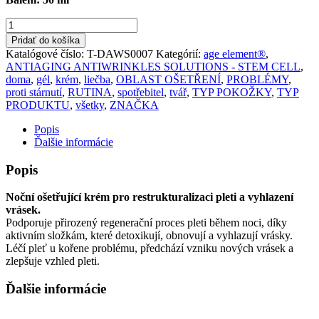
množstvo
age
Pridať do košíka
element®
Katalógové číslo:
T-DAWS0007
Kategórií:
age element®
,
anti-
ANTIAGING ANTIWRINKLES SOLUTIONS - STEM CELL
,
wrinkle
doma
,
gél
,
krém
,
liečba
,
OBLAST OŠETŘENÍ
,
PROBLÉMY
,
night
proti stárnutí
,
RUTINA
,
spotřebitel
,
tvář
,
TYP POKOŽKY
,
TYP
cream
PRODUKTU
,
všetky
,
ZNAČKA
Popis
Ďalšie informácie
Popis
Noční ošetřující krém pro restrukturalizaci pleti a vyhlazení
vrásek.
Podporuje přirozený regenerační proces pleti během noci, díky
aktivním složkám, které detoxikují, obnovují a vyhlazují vrásky.
Léčí pleť u kořene problému, předchází vzniku nových vrásek a
zlepšuje vzhled pleti.
Ďalšie informácie