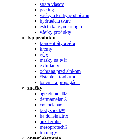
strata vlasov
peeling
vačky a kruhy pod očami
hydratácia tváre
estetická gynekológia
všetky produkty
typ produktu
koncentráty a séra
krémy
gély
masky na tvár
exfolianty
ochrana pred slnkom
čistenie a tonikum
balenia a propagácia
značky
age element®
dermamelan®
cosmelan®
bodyshock®
ha densimatrix
aox ferulic
mesoprotech®
tricology
oblasť ošetrenia