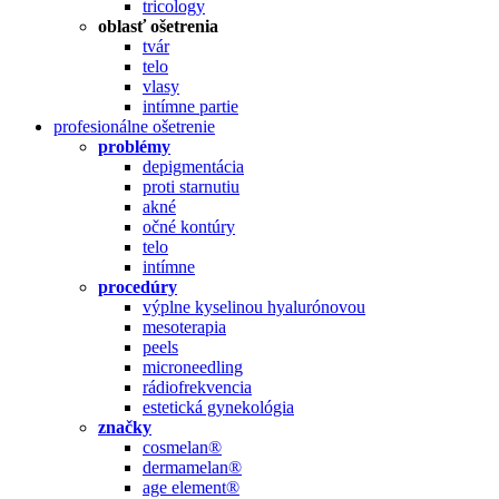
tricology
oblasť ošetrenia
tvár
telo
vlasy
intímne partie
profesionálne ošetrenie
problémy
depigmentácia
proti starnutiu
akné
očné kontúry
telo
intímne
procedúry
výplne kyselinou hyalurónovou
mesoterapia
peels
microneedling
rádiofrekvencia
estetická gynekológia
značky
cosmelan®
dermamelan®
age element®