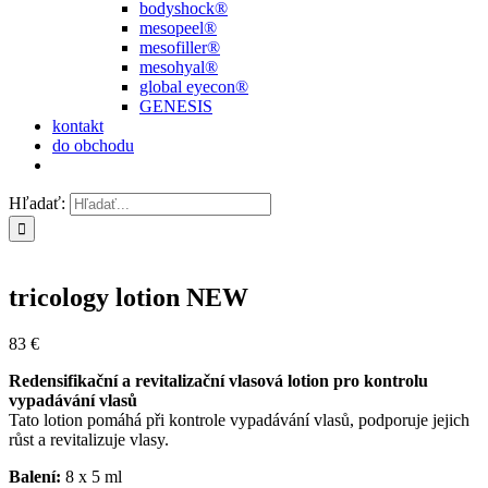
bodyshock®
mesopeel®
mesofiller®
mesohyal®
global eyecon®
GENESIS
kontakt
do obchodu
Hľadať:
tricology lotion NEW
83
€
Redensifikační a revitalizační vlasová lotion pro kontrolu
vypadávání vlasů
Tato lotion pomáhá při kontrole vypadávání vlasů, podporuje jejich
růst a revitalizuje vlasy.
Balení:
8 x 5 ml