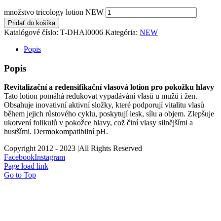
množstvo tricology lotion NEW
Pridať do košíka
Katalógové číslo:
T-DHAI0006
Kategória:
NEW
Popis
Popis
Revitalizační a redensifikační vlasová lotion pro pokožku hlavy
Tato lotion pomáhá redukovat vypadávání vlasů u mužů i žen.
Obsahuje inovativní aktivní složky, které podporují vitalitu vlasů
během jejich růstového cyklu, poskytují lesk, sílu a objem. Zlepšuje
ukotvení folikulů v pokožce hlavy, což činí vlasy silnějšími a
hustšími. Dermokompatibilní pH.
Copyright 2012 - 2023 |All Rights Reserved
Facebook
Instagram
Page load link
Go to Top