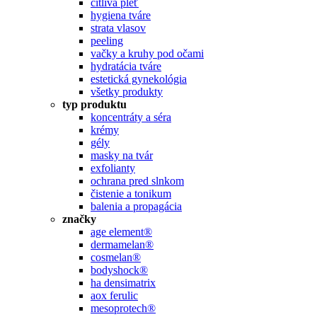
citlivá pleť
hygiena tváre
strata vlasov
peeling
vačky a kruhy pod očami
hydratácia tváre
estetická gynekológia
všetky produkty
typ produktu
koncentráty a séra
krémy
gély
masky na tvár
exfolianty
ochrana pred slnkom
čistenie a tonikum
balenia a propagácia
značky
age element®
dermamelan®
cosmelan®
bodyshock®
ha densimatrix
aox ferulic
mesoprotech®