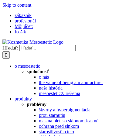
Skip to content
zákazník
profesionál
Môj účet:
Košík
Hľadať:
o mesoestetic
spoločnosť
o nás
the value of being a manufacturer
naša história
mesoestetic® riešenia
produkty
problémy
škvrny a hyperpigmentácia
proti starnutiu
mastná pleť so sklonom k ​​akné
ochrana pred slnkom
starostlivosť o telo