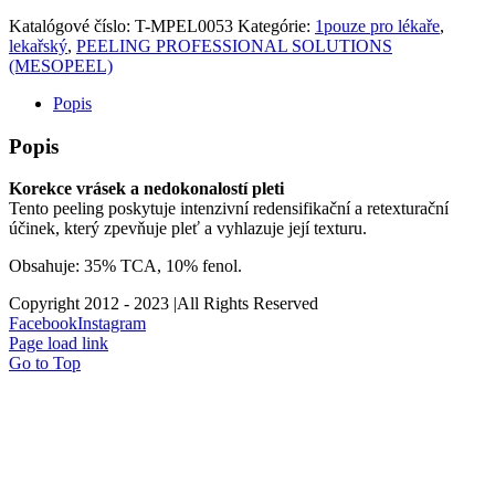
Katalógové číslo:
T-MPEL0053
Kategórie:
1pouze pro lékaře
,
lekařský
,
PEELING PROFESSIONAL SOLUTIONS
(MESOPEEL)
Popis
Popis
Korekce vrásek a nedokonalostí pleti
Tento peeling poskytuje intenzivní redensifikační a retexturační
účinek, který zpevňuje pleť a vyhlazuje její texturu.
Obsahuje: 35% TCA, 10% fenol.
Copyright 2012 - 2023 |All Rights Reserved
Facebook
Instagram
Page load link
Go to Top