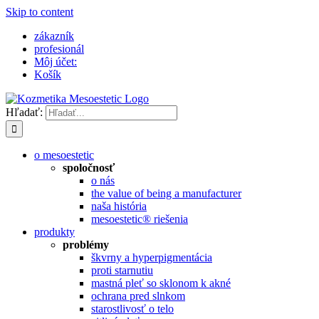
Skip to content
zákazník
profesionál
Môj účet:
Košík
Hľadať:
o mesoestetic
spoločnosť
o nás
the value of being a manufacturer
naša história
mesoestetic® riešenia
produkty
problémy
škvrny a hyperpigmentácia
proti starnutiu
mastná pleť so sklonom k ​​akné
ochrana pred slnkom
starostlivosť o telo