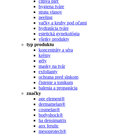
citlivá pleť
hygiena tváre
strata vlasov
peeling
vačky a kruhy pod očami
hydratácia tváre
estetická gynekológia
všetky produkty
typ produktu
koncentráty a séra
krémy
gély
masky na tvár
exfolianty
ochrana pred slnkom
čistenie a tonikum
balenia a propagácia
značky
age element®
dermamelan®
cosmelan®
bodyshock®
ha densimatrix
aox ferulic
mesoprotech®