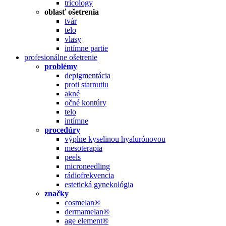
tricology
oblasť ošetrenia
tvár
telo
vlasy
intímne partie
profesionálne ošetrenie
problémy
depigmentácia
proti starnutiu
akné
očné kontúry
telo
intímne
procedúry
výplne kyselinou hyalurónovou
mesoterapia
peels
microneedling
rádiofrekvencia
estetická gynekológia
značky
cosmelan®
dermamelan®
age element®