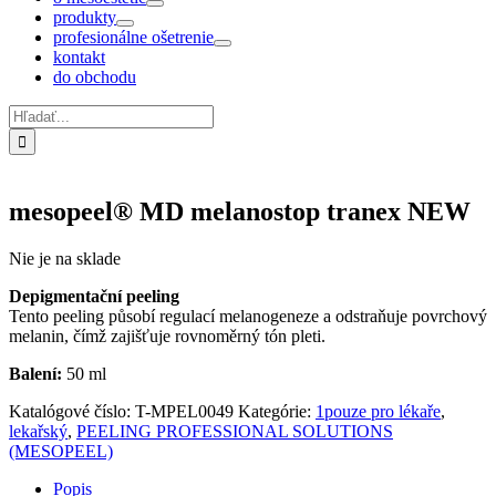
produkty
profesionálne ošetrenie
kontakt
do obchodu
Hľadať:
mesopeel® MD melanostop tranex NEW
Nie je na sklade
Depigmentační peeling
Tento peeling působí regulací melanogeneze a odstraňuje povrchový
melanin, čímž zajišťuje rovnoměrný tón pleti.
Balení:
50 ml
Katalógové číslo:
T-MPEL0049
Kategórie:
1pouze pro lékaře
,
lekařský
,
PEELING PROFESSIONAL SOLUTIONS
(MESOPEEL)
Popis