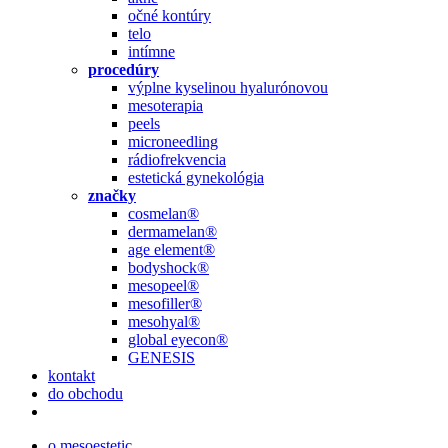
očné kontúry
telo
intímne
procedúry
výplne kyselinou hyalurónovou
mesoterapia
peels
microneedling
rádiofrekvencia
estetická gynekológia
značky
cosmelan®
dermamelan®
age element®
bodyshock®
mesopeel®
mesofiller®
mesohyal®
global eyecon®
GENESIS
kontakt
do obchodu
o mesoestetic