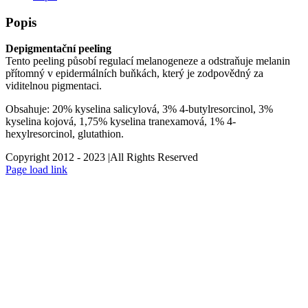
Popis
Depigmentační peeling
Tento peeling působí regulací melanogeneze a odstraňuje melanin
přítomný v epidermálních buňkách, který je zodpovědný za
viditelnou pigmentaci.
Obsahuje: 20% kyselina salicylová, 3% 4-butylresorcinol, 3%
kyselina kojová, 1,75% kyselina tranexamová, 1% 4-
hexylresorcinol, glutathion.
Copyright 2012 - 2023 |All Rights Reserved
Facebook
Instagram
Page load link
Go
to
Top