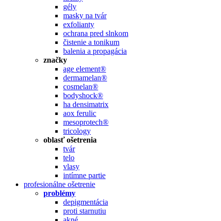
gély
masky na tvár
exfolianty
ochrana pred slnkom
čistenie a tonikum
balenia a propagácia
značky
age element®
dermamelan®
cosmelan®
bodyshock®
ha densimatrix
aox ferulic
mesoprotech®
tricology
oblasť ošetrenia
tvár
telo
vlasy
intímne partie
profesionálne ošetrenie
problémy
depigmentácia
proti starnutiu
akné