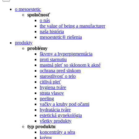
o mesoestetic
spoločnosť
o nás
the value of being a manufacturer
naša história
mesoestetic® riešenia
produkty
problémy
škvrny a hyperpigmentácia
proti starnutiu
mastná pleť so sklonom k ​​akné
ochrana pred slnkom
starostlivosť o telo
citlivá pleť
hygiena tváre
strata vlasov
peeling
vačky a kruhy pod očami
hydratácia tváre
estetická gynekológia
všetky produkty
typ produktu
koncentráty a séra
krémy