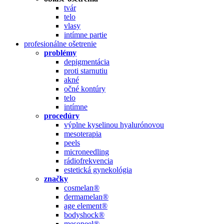
tvár
telo
vlasy
intímne partie
profesionálne ošetrenie
problémy
depigmentácia
proti starnutiu
akné
očné kontúry
telo
intímne
procedúry
výplne kyselinou hyalurónovou
mesoterapia
peels
microneedling
rádiofrekvencia
estetická gynekológia
značky
cosmelan®
dermamelan®
age element®
bodyshock®
mesopeel®