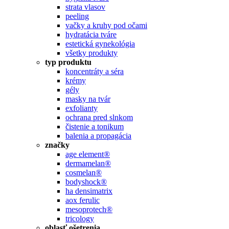
strata vlasov
peeling
vačky a kruhy pod očami
hydratácia tváre
estetická gynekológia
všetky produkty
typ produktu
koncentráty a séra
krémy
gély
masky na tvár
exfolianty
ochrana pred slnkom
čistenie a tonikum
balenia a propagácia
značky
age element®
dermamelan®
cosmelan®
bodyshock®
ha densimatrix
aox ferulic
mesoprotech®
tricology
oblasť ošetrenia