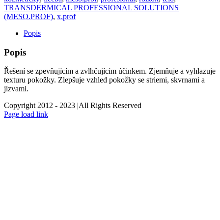
TRANSDERMICAL PROFESSIONAL SOLUTIONS
(MESO.PROF)
,
x.prof
Popis
Popis
Řešení se zpevňujícím a zvlhčujícím účinkem. Zjemňuje a vyhlazuje
texturu pokožky. Zlepšuje vzhled pokožky se striemi, skvrnami a
jizvami.
Copyright 2012 - 2023 |All Rights Reserved
Facebook
Instagram
Page load link
estetický
Go
to
Top