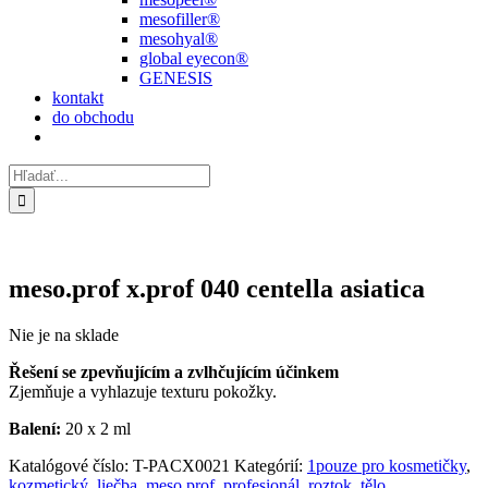
mesofiller®
mesohyal®
global eyecon®
GENESIS
kontakt
do obchodu
Hľadať:
meso.prof x.prof 040 centella asiatica
Nie je na sklade
Řešení se zpevňujícím a zvlhčujícím účinkem
Zjemňuje a vyhlazuje texturu pokožky.
Balení:
20 x 2 ml
Katalógové číslo:
T-PACX0021
Kategórií:
1pouze pro kosmetičky
,
kozmetický
,
liečba
,
meso.prof
,
profesionál
,
roztok
,
tělo
,