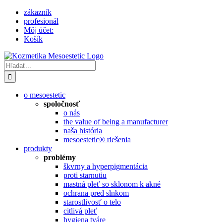
Skip
zákazník
to
profesionál
content
Môj účet:
Košík
Hľadať:
o mesoestetic
spoločnosť
o nás
the value of being a manufacturer
naša história
mesoestetic® riešenia
produkty
problémy
škvrny a hyperpigmentácia
proti starnutiu
mastná pleť so sklonom k ​​akné
ochrana pred slnkom
starostlivosť o telo
citlivá pleť
hygiena tváre