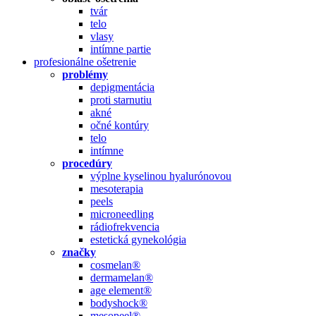
tvár
telo
vlasy
intímne partie
profesionálne ošetrenie
problémy
depigmentácia
proti starnutiu
akné
očné kontúry
telo
intímne
procedúry
výplne kyselinou hyalurónovou
mesoterapia
peels
microneedling
rádiofrekvencia
estetická gynekológia
značky
cosmelan®
dermamelan®
age element®
bodyshock®
mesopeel®