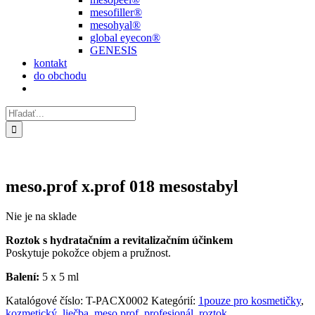
mesofiller®
mesohyal®
global eyecon®
GENESIS
kontakt
do obchodu
Hľadať:
meso.prof x.prof 018 mesostabyl
Nie je na sklade
Roztok s hydratačním a revitalizačním účinkem
Poskytuje pokožce objem a pružnost.
Balení:
5 x 5 ml
Katalógové číslo:
T-PACX0002
Kategórií:
1pouze pro kosmetičky
,
kozmetický
,
liečba
,
meso.prof
,
profesionál
,
roztok
,