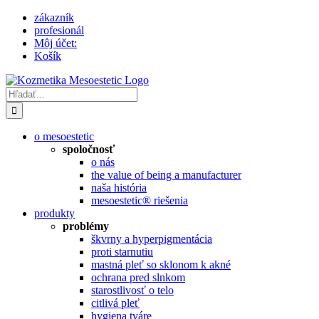
Skip
zákazník
to
profesionál
content
Môj účet:
Košík
Hľadať:
o mesoestetic
spoločnosť
o nás
the value of being a manufacturer
naša história
mesoestetic® riešenia
produkty
problémy
škvrny a hyperpigmentácia
proti starnutiu
mastná pleť so sklonom k ​​akné
ochrana pred slnkom
starostlivosť o telo
citlivá pleť
hygiena tváre