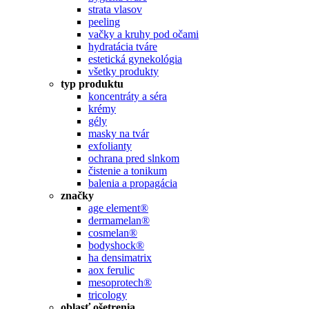
strata vlasov
peeling
vačky a kruhy pod očami
hydratácia tváre
estetická gynekológia
všetky produkty
typ produktu
koncentráty a séra
krémy
gély
masky na tvár
exfolianty
ochrana pred slnkom
čistenie a tonikum
balenia a propagácia
značky
age element®
dermamelan®
cosmelan®
bodyshock®
ha densimatrix
aox ferulic
mesoprotech®
tricology
oblasť ošetrenia