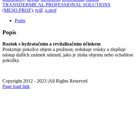
TRANSDERMICAL PROFESSIONAL SOLUTIONS
(MESO.PROF)
,
tvář
,
x.prof
Popis
Popis
Roztok s hydratačním a revitalizačním účinkem
Poskytuje pokožce objem a pružnost, redukuje vrásky a zlepšuje
nástup dalších známek stárnutí, jako je ztráta objemu nebo ochablost
pokožky.
Copyright 2012 - 2023 |All Rights Reserved
Facebook
Instagram
Page load link
estetický
Go
to
Top