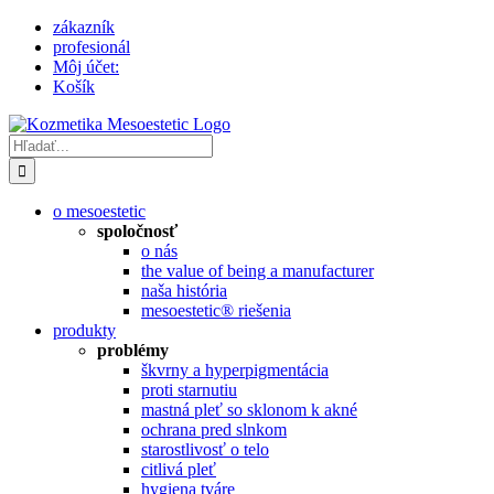
Skip
zákazník
to
profesionál
content
Môj účet:
Košík
Hľadať:
o mesoestetic
spoločnosť
o nás
the value of being a manufacturer
naša história
mesoestetic® riešenia
produkty
problémy
škvrny a hyperpigmentácia
proti starnutiu
mastná pleť so sklonom k ​​akné
ochrana pred slnkom
starostlivosť o telo
citlivá pleť
hygiena tváre