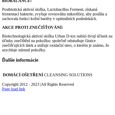
BIOBALANCE:
Postbiotická aktivní složka, Lactobacillus Ferment, získaná
fermentací bakterie, zvyšuje rovnováhu mikroflóry, aby posílila a
zachovala funkci kožní bariéry v optimálních podmínkách.
AKCE PROTI ZNEČIŠŤOVÁNÍ:
Biotechnologická aktivní složka Urban D-tox nabízí dvojí účinek na
účinky znečištění na pokožku: společně odstraňuje částice
znečišťujících látek a snižuje oxidační stres, o kterém je známo, že
urychluje stárnutí pokožky.
Ďalšie informácie
DOMÁCÍ OŠETŘENÍ
CLEANSING SOLUTIONS
Copyright 2012 - 2023 |All Rights Reserved
Facebook
Instagram
Page load link
Go
to
Top