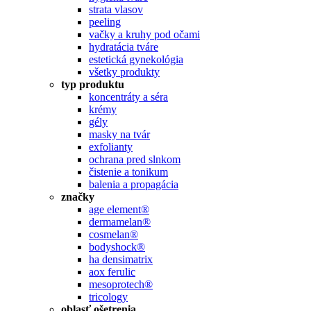
strata vlasov
peeling
vačky a kruhy pod očami
hydratácia tváre
estetická gynekológia
všetky produkty
typ produktu
koncentráty a séra
krémy
gély
masky na tvár
exfolianty
ochrana pred slnkom
čistenie a tonikum
balenia a propagácia
značky
age element®
dermamelan®
cosmelan®
bodyshock®
ha densimatrix
aox ferulic
mesoprotech®
tricology
oblasť ošetrenia