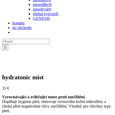
mesofiller®
mesohyal®
global eyecon®
GENESIS
kontakt
do obchodu
Hľadať:
hydratonic mist
31
€
Vyrovnávající a zvlhčující toner proti znečištění.
Doplňuje hygienu pleti, obnovuje rovnováhu kožní mikroflóry a
chrání před negativními vlivy znečištění. Vhodný pro všechny typy
pleti.