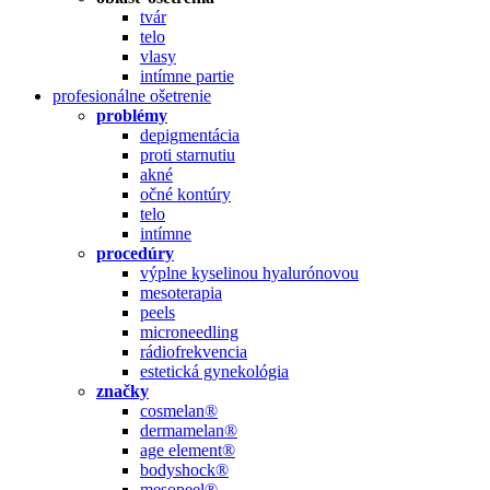
tvár
telo
vlasy
intímne partie
profesionálne ošetrenie
problémy
depigmentácia
proti starnutiu
akné
očné kontúry
telo
intímne
procedúry
výplne kyselinou hyalurónovou
mesoterapia
peels
microneedling
rádiofrekvencia
estetická gynekológia
značky
cosmelan®
dermamelan®
age element®
bodyshock®
mesopeel®