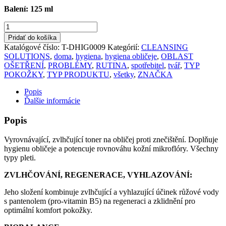
Balení: 125 ml
množstvo
hydratonic
Pridať do košíka
mist
Katalógové číslo:
T-DHIG0009
Kategórií:
CLEANSING
SOLUTIONS
,
doma
,
hygiena
,
hygiena obličeje
,
OBLAST
OŠETŘENÍ
,
PROBLÉMY
,
RUTINA
,
spotřebitel
,
tvář
,
TYP
POKOŽKY
,
TYP PRODUKTU
,
všetky
,
ZNAČKA
Popis
Ďalšie informácie
Popis
Vyrovnávající, zvlhčující toner na obličej proti znečištění. Doplňuje
hygienu obličeje a potencuje rovnováhu kožní mikroflóry. Všechny
typy pleti.
ZVLHČOVÁNÍ, REGENERACE, VYHLAZOVÁNÍ:
Jeho složení kombinuje zvlhčující a vyhlazující účinek růžové vody
s pantenolem (pro-vitamin B5) na regeneraci a zklidnění pro
optimální komfort pokožky.