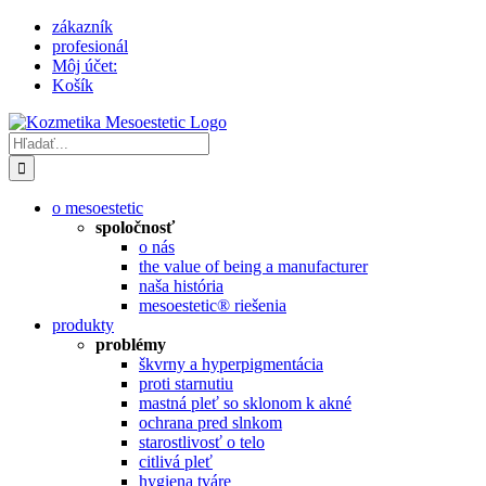
Skip
zákazník
to
profesionál
content
Môj účet:
Košík
Hľadať:
o mesoestetic
spoločnosť
o nás
the value of being a manufacturer
naša história
mesoestetic® riešenia
produkty
problémy
škvrny a hyperpigmentácia
proti starnutiu
mastná pleť so sklonom k ​​akné
ochrana pred slnkom
starostlivosť o telo
citlivá pleť
hygiena tváre