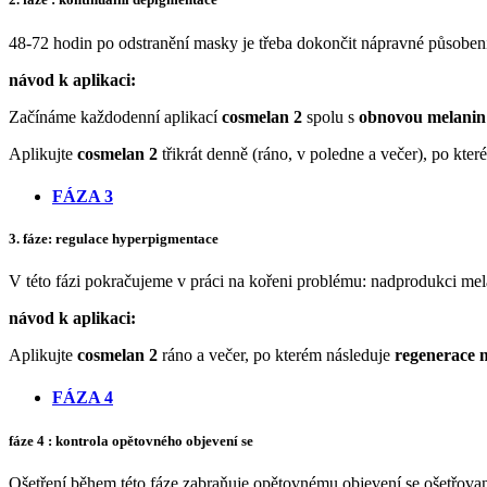
48-72 hodin po odstranění masky je třeba dokončit nápravné působen
návod k aplikaci:
Začínáme každodenní aplikací
cosmelan 2
spolu s
obnovou melanin
Aplikujte
cosmelan 2
třikrát denně (ráno, v poledne a večer), po kte
FÁZA 3
3. fáze:
regulace hyperpigmentace
V této fázi pokračujeme v práci na kořeni problému: nadprodukci me
návod k aplikaci:
Aplikujte
cosmelan 2
ráno a večer, po kterém následuje
regenerace 
FÁZA 4
fáze 4
: kontrola opětovného objevení se
Ošetření během této fáze zabraňuje opětovnému objevení se ošetřovaný