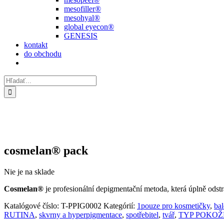
mesofiller®
mesohyal®
global eyecon®
GENESIS
kontakt
do obchodu
Hľadať:
cosmelan® pack
Nie je na sklade
Cosmelan®
je profesionální depigmentační metoda, která úplně ods
Katalógové číslo:
T-PPIG0002
Kategórií:
1pouze pro kosmetičky
,
bal
RUTINA
,
skvrny a hyperpigmentace
,
spotřebitel
,
tvář
,
TYP POKOŽ