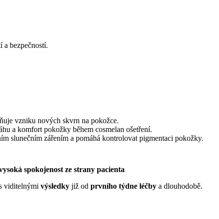
í a bezpečností.
aňuje vzniku nových skvrn na pokožce.
váhu a komfort pokožky během cosmelan ošetření.
lním slunečním zářením a pomáhá kontrolovat pigmentaci pokožky.
vysoká spokojenost ze strany pacienta
s viditelnými
výsledky
již od
prvního týdne léčby
a dlouhodobě.