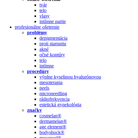
tvár
telo
vlasy
intímne partie
profesionálne ošetrenie
problémy
depigmentácia
proti starnutiu
akné
očné kontúry
telo
intímne
procedúry
výplne kyselinou hyalurónovou
mesoterapia
peels
microneedling
rádiofrekvencia
estetická gynekológia
značky
cosmelan®
dermamelan®
age element®
bodyshock®
mesopeel®