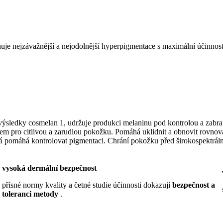
uje nejzávažnější a nejodolnější hyperpigmentace s maximální účinnost
výsledky cosmelan 1, udržuje produkci melaninu pod kontrolou a zabr
kem pro citlivou a zarudlou pokožku. Pomáhá uklidnit a obnovit rovno
rá pomáhá kontrolovat pigmentaci. Chrání pokožku před širokospektrá
vysoká dermální bezpečnost
přísné normy kvality a četné studie účinnosti dokazují
bezpečnost a
toleranci metody
.