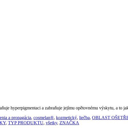
traňuje hyperpigmentaci a zabraňuje jejímu opětovnému výskytu, a to j
enia a propagácia
,
cosmelan®
,
kozmetický
,
liečba
,
OBLAST OŠETŘ
KY
,
TYP PRODUKTU
,
všetky
,
ZNAČKA