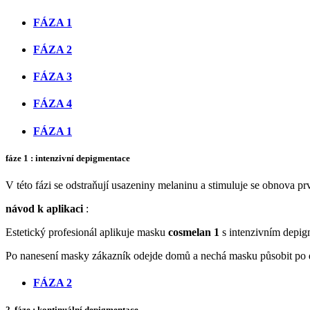
FÁZA 1
FÁZA 2
FÁZA 3
FÁZA 4
FÁZA 1
fáze 1
: intenzivní depigmentace
V této fázi se odstraňují usazeniny melaninu a stimuluje se obnova prv
návod k aplikaci
:
Estetický profesionál aplikuje masku
cosmelan 1
s intenzivním depi
Po nanesení masky zákazník odejde domů a nechá masku působit po d
FÁZA 2
2. fáze
: kontinuální depigmentace