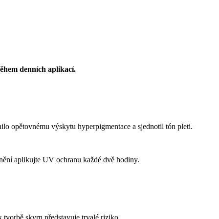
ěhem denních aplikací.
lo opětovnému výskytu hyperpigmentace a sjednotil tón pleti.
unění aplikujte UV ochranu každé dvě hodiny.
tvorbě skvrn představuje trvalé riziko.