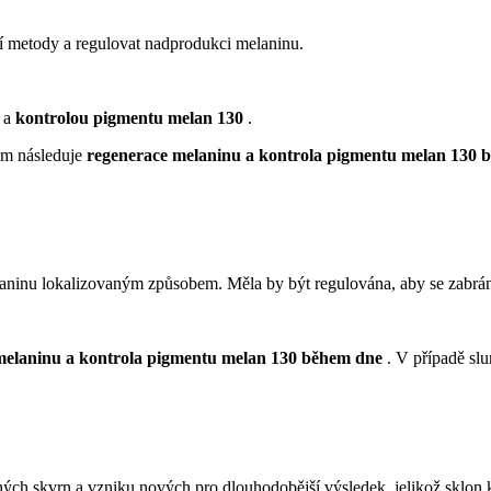
í metody a regulovat nadprodukci melaninu.
a
kontrolou pigmentu melan 130
.
rém následuje
regenerace melaninu a kontrola pigmentu melan 130 b
laninu lokalizovaným způsobem. Měla by být regulována, aby se zabráni
melaninu a kontrola pigmentu melan 130 během dne
. V případě sl
ch skvrn a vzniku nových pro dlouhodobější výsledek, jelikož sklon k 