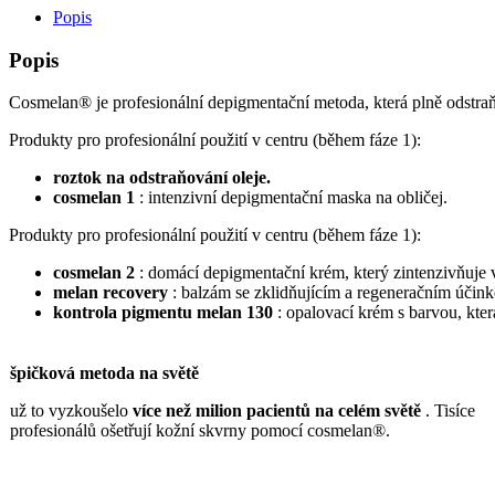
Popis
Popis
Cosmelan® je profesionální depigmentační metoda, která plně odstraň
Produkty pro profesionální použití v centru (během fáze 1):
roztok na odstraňování oleje.
cosmelan 1
: intenzivní depigmentační maska ​​na obličej.
Produkty pro profesionální použití v centru (během fáze 1):
cosmelan 2
: domácí depigmentační krém, který zintenzivňuje 
melan recovery
: balzám se zklidňujícím a regeneračním účin
kontrola pigmentu melan 130
: opalovací krém s barvou, kte
špičková metoda na světě
už to vyzkoušelo
více než milion pacientů na celém světě
. Tisíce
profesionálů ošetřují kožní skvrny pomocí cosmelan®.