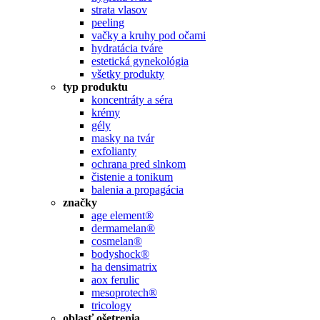
strata vlasov
peeling
vačky a kruhy pod očami
hydratácia tváre
estetická gynekológia
všetky produkty
typ produktu
koncentráty a séra
krémy
gély
masky na tvár
exfolianty
ochrana pred slnkom
čistenie a tonikum
balenia a propagácia
značky
age element®
dermamelan®
cosmelan®
bodyshock®
ha densimatrix
aox ferulic
mesoprotech®
tricology
oblasť ošetrenia