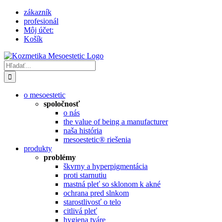
Skip
zákazník
to
profesionál
content
Môj účet:
Košík
Hľadať:
o mesoestetic
spoločnosť
o nás
the value of being a manufacturer
naša história
mesoestetic® riešenia
produkty
problémy
škvrny a hyperpigmentácia
proti starnutiu
mastná pleť so sklonom k ​​akné
ochrana pred slnkom
starostlivosť o telo
citlivá pleť
hygiena tváre