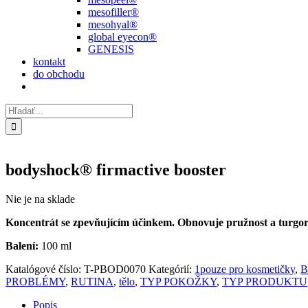
mesofiller®
mesohyal®
global eyecon®
GENESIS
kontakt
do obchodu
Hľadať:
bodyshock® firmactive booster
Nie je na sklade
Koncentrát se zpevňujícím účinkem. Obnovuje pružnost a turgo
Balení:
100 ml
Katalógové číslo:
T-PBOD0070
Kategórií:
1pouze pro kosmetičky
,
B
PROBLÉMY
,
RUTINA
,
tělo
,
TYP POKOŽKY
,
TYP PRODUKTU
Popis