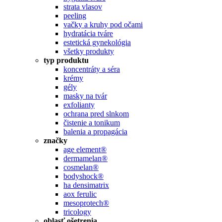
strata vlasov
peeling
vačky a kruhy pod očami
hydratácia tváre
estetická gynekológia
všetky produkty
typ produktu
koncentráty a séra
krémy
gély
masky na tvár
exfolianty
ochrana pred slnkom
čistenie a tonikum
balenia a propagácia
značky
age element®
dermamelan®
cosmelan®
bodyshock®
ha densimatrix
aox ferulic
mesoprotech®
tricology
oblasť ošetrenia