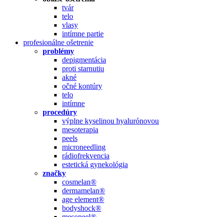
tvár
telo
vlasy
intímne partie
profesionálne ošetrenie
problémy
depigmentácia
proti starnutiu
akné
očné kontúry
telo
intímne
procedúry
výplne kyselinou hyalurónovou
mesoterapia
peels
microneedling
rádiofrekvencia
estetická gynekológia
značky
cosmelan®
dermamelan®
age element®
bodyshock®
mesopeel®