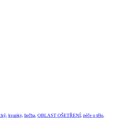
cký
,
kvapky
,
liečba
,
OBLAST OŠETŘENÍ
,
péče o tělo
,