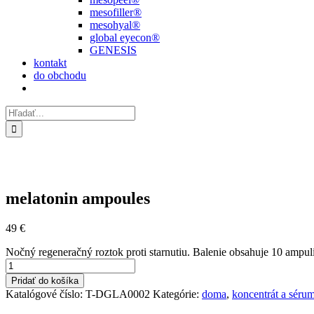
mesofiller®
mesohyal®
global eyecon®
GENESIS
kontakt
do obchodu
Hľadať:
melatonin ampoules
49
€
Nočný regeneračný roztok proti starnutiu. Balenie obsahuje 10 ampul
množstvo
melatonin
Pridať do košíka
ampoules
Katalógové číslo:
T-DGLA0002
Kategórie:
doma
,
koncentrát a séru