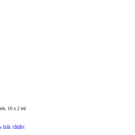
iek. 10 x 2 ml
m
,
tvár
,
všetky