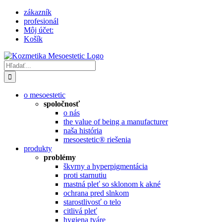
Skip
zákazník
to
profesionál
content
Môj účet:
Košík
Hľadať:
o mesoestetic
spoločnosť
o nás
the value of being a manufacturer
naša história
mesoestetic® riešenia
produkty
problémy
škvrny a hyperpigmentácia
proti starnutiu
mastná pleť so sklonom k ​​akné
ochrana pred slnkom
starostlivosť o telo
citlivá pleť
hygiena tváre