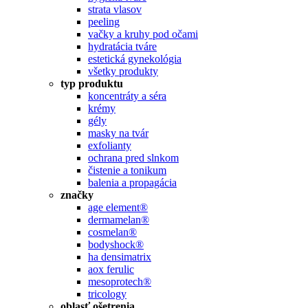
strata vlasov
peeling
vačky a kruhy pod očami
hydratácia tváre
estetická gynekológia
všetky produkty
typ produktu
koncentráty a séra
krémy
gély
masky na tvár
exfolianty
ochrana pred slnkom
čistenie a tonikum
balenia a propagácia
značky
age element®
dermamelan®
cosmelan®
bodyshock®
ha densimatrix
aox ferulic
mesoprotech®
tricology
oblasť ošetrenia