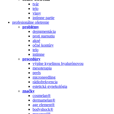
tvár
telo
vlasy
intímne partie
profesionálne ošetrenie
problémy
depigmentácia
proti starnutiu
akné
očné kontúry
telo
intímne
procedúry
výplne kyselinou hyalurónovou
mesoterapia
peels
microneedling
rádiofrekvencia
estetická gynekológia
značky
cosmelan®
dermamelan®
age element®
bodyshock®
mesopeel®