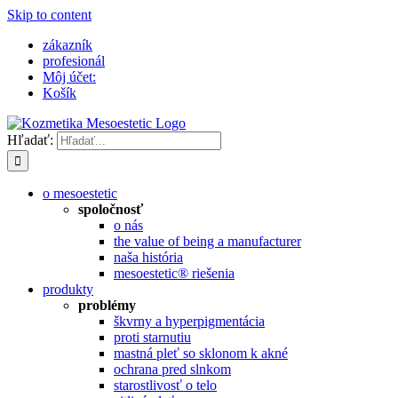
Skip to content
zákazník
profesionál
Môj účet:
Košík
Hľadať:
o mesoestetic
spoločnosť
o nás
the value of being a manufacturer
naša história
mesoestetic® riešenia
produkty
problémy
škvrny a hyperpigmentácia
proti starnutiu
mastná pleť so sklonom k ​​akné
ochrana pred slnkom
starostlivosť o telo