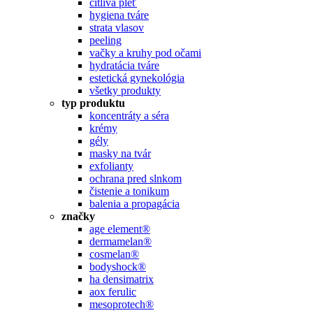
citlivá pleť
hygiena tváre
strata vlasov
peeling
vačky a kruhy pod očami
hydratácia tváre
estetická gynekológia
všetky produkty
typ produktu
koncentráty a séra
krémy
gély
masky na tvár
exfolianty
ochrana pred slnkom
čistenie a tonikum
balenia a propagácia
značky
age element®
dermamelan®
cosmelan®
bodyshock®
ha densimatrix
aox ferulic
mesoprotech®