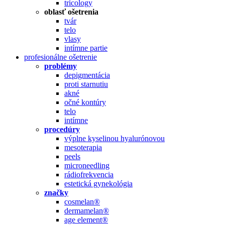
tricology
oblasť ošetrenia
tvár
telo
vlasy
intímne partie
profesionálne ošetrenie
problémy
depigmentácia
proti starnutiu
akné
očné kontúry
telo
intímne
procedúry
výplne kyselinou hyalurónovou
mesoterapia
peels
microneedling
rádiofrekvencia
estetická gynekológia
značky
cosmelan®
dermamelan®
age element®