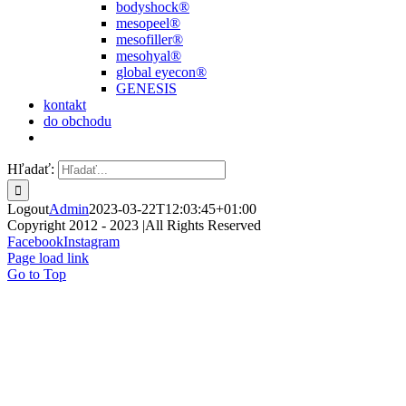
bodyshock®
mesopeel®
mesofiller®
mesohyal®
global eyecon®
GENESIS
kontakt
do obchodu
Hľadať:
Logout
Admin
2023-03-22T12:03:45+01:00
Copyright 2012 - 2023 |All Rights Reserved
Facebook
Instagram
Page load link
Go to Top