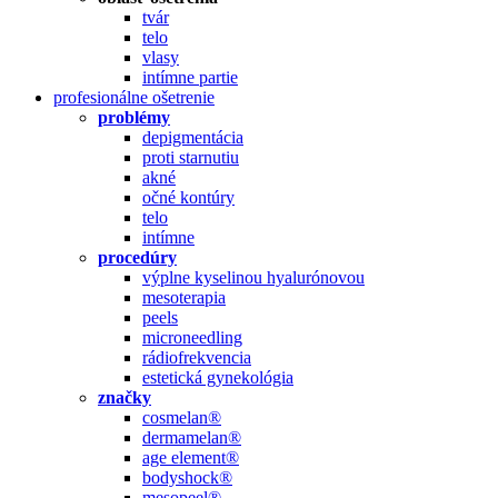
tvár
telo
vlasy
intímne partie
profesionálne ošetrenie
problémy
depigmentácia
proti starnutiu
akné
očné kontúry
telo
intímne
procedúry
výplne kyselinou hyalurónovou
mesoterapia
peels
microneedling
rádiofrekvencia
estetická gynekológia
značky
cosmelan®
dermamelan®
age element®
bodyshock®
mesopeel®