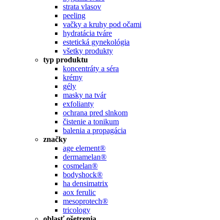
strata vlasov
peeling
vačky a kruhy pod očami
hydratácia tváre
estetická gynekológia
všetky produkty
typ produktu
koncentráty a séra
krémy
gély
masky na tvár
exfolianty
ochrana pred slnkom
čistenie a tonikum
balenia a propagácia
značky
age element®
dermamelan®
cosmelan®
bodyshock®
ha densimatrix
aox ferulic
mesoprotech®
tricology
oblasť ošetrenia