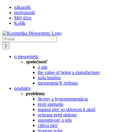
Skip
zákazník
to
profesionál
content
Môj účet:
Košík
Hľadať:
o mesoestetic
spoločnosť
o nás
the value of being a manufacturer
naša história
mesoestetic® riešenia
produkty
problémy
škvrny a hyperpigmentácia
proti starnutiu
mastná pleť so sklonom k ​​akné
ochrana pred slnkom
starostlivosť o telo
citlivá pleť
hygiena tváre