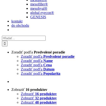
mesofiller®
mesohyal®
global eyecon®
GENESIS
kontakt
do obchodu
Hľadať:
Zoradiť podľa
Predvolené poradie
Zoradiť podľa
Predvolené poradie
Zoradiť podľa
Name
Zoradiť podľa
Cena
Zoradiť podľa
Dátum
Zoradiť podľa
Popularita
Zobraziť
16 produktov
Zobraziť
16 produktov
Zobraziť
32 produktov
Zobraziť
48 produktov