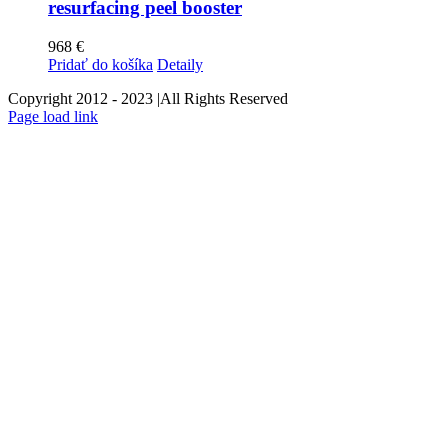
resurfacing peel booster
968
€
Pridať do košíka
Detaily
Copyright 2012 - 2023 |All Rights Reserved
Facebook
Instagram
Page load link
Go
to
Top