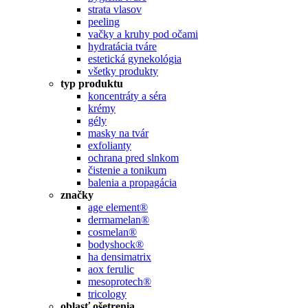
strata vlasov
peeling
vačky a kruhy pod očami
hydratácia tváre
estetická gynekológia
všetky produkty
typ produktu
koncentráty a séra
krémy
gély
masky na tvár
exfolianty
ochrana pred slnkom
čistenie a tonikum
balenia a propagácia
značky
age element®
dermamelan®
cosmelan®
bodyshock®
ha densimatrix
aox ferulic
mesoprotech®
tricology
oblasť ošetrenia