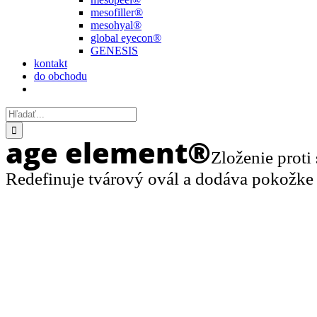
mesofiller®
mesohyal®
global eyecon®
GENESIS
kontakt
do obchodu
Hľadať:
age element®
Zloženie proti
Redefinuje tvárový ovál a dodáva pokožke 