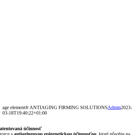
age element® ANTIAGING FIRMING SOLUTIONS
Admin
2023-
03-18T19:40:22+01:00
atentovaná účinnosť
zorce s
antiagingovou epigenetickou účinnosťou
, ktoré pôsobia na