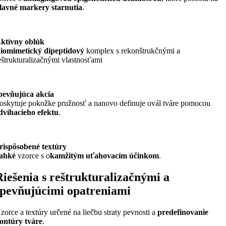
lavné markery starnutia
.
ktívny oblúk
iomimetický dipeptidový
komplex s rekonštrukčnými a
eštrukturalizačnými vlastnosťami
pevňujúca akcia
oskytuje pokožke pružnosť a nanovo definuje ovál tváre pomocou
dvíhacieho efektu
.
rispôsobené textúry
ahké
vzorce s o
kamžitým uťahovacím účinkom
.
Riešenia s reštrukturalizačnými a
spevňujúcimi opatreniami
zorce a textúry určené na liečbu straty pevnosti a
predefinovanie
ontúry tváre
.