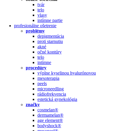
tvár
telo
vlasy
intímne partie
profesionálne ošetrenie
problémy
depigmentácia
proti starnutiu
akné
očné kontúry
telo
intímne
procedúry
výplne kyselinou hyalurónovou
mesoterapia
peels
microneedling
rádiofrekvencia
estetická gynekológia
značky
cosmelan®
dermamelan®
age element®
bodyshock®
mesopeel®