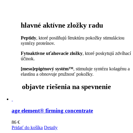
hlavné aktívne zložky radu
Peptidy
, ktoré posilňujú štruktúru pokožky stimuláciou
syntézy proteínov.
Fytoaktívne uťahovacie zložky
, ktoré poskytujú zdvíhací
účinok.
[meso]epigénový systém™
, stimuluje syntézu kolagénu a
elastínu a obnovuje pružnosť pokožky.
objavte riešenia na spevnenie
age element® firming concentrate
86
€
Pridať do košíka
Detaily