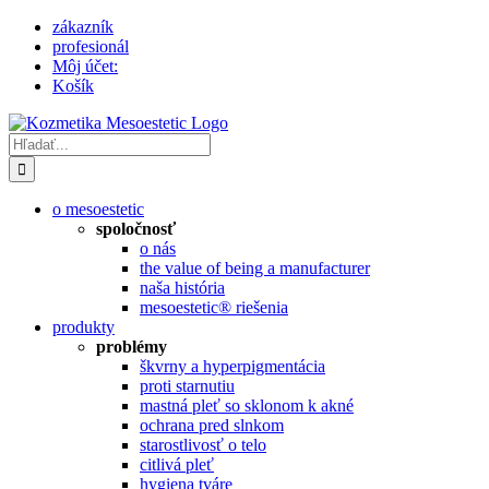
Skip
zákazník
to
profesionál
content
Môj účet:
Košík
Hľadať:
o mesoestetic
spoločnosť
o nás
the value of being a manufacturer
naša história
mesoestetic® riešenia
produkty
problémy
škvrny a hyperpigmentácia
proti starnutiu
mastná pleť so sklonom k ​​akné
ochrana pred slnkom
starostlivosť o telo
citlivá pleť
hygiena tváre