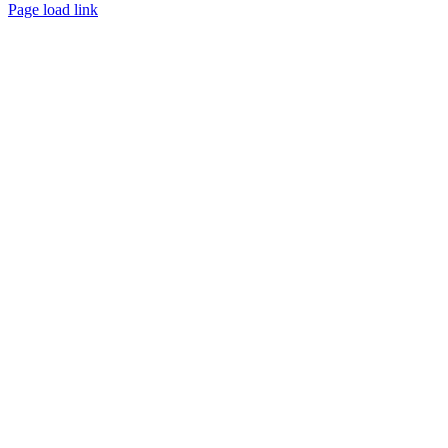
Facebook
Instagram
Page load link
Go
to
Top