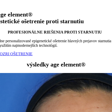
age element®
estetické ošetrenie proti starnutiu
PROFESIONÁLNE RIEŠENIA PROTI STARNUTIU
lne personalizované epigenetické ošetrenie hlavných prejavov starnutia
yužitím najmodernejších technológií.
OZRI OŠETRENIE
výsledky age element®