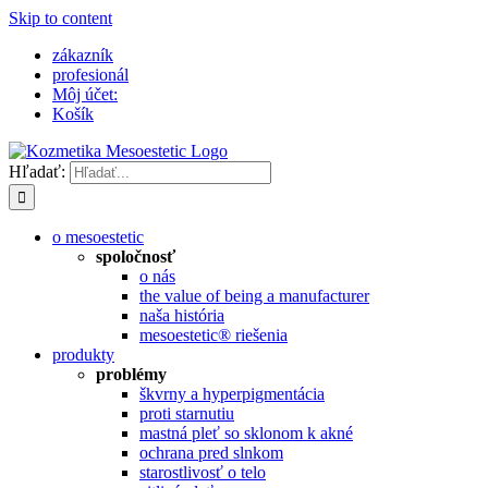
Skip to content
zákazník
profesionál
Môj účet:
Košík
Hľadať:
o mesoestetic
spoločnosť
o nás
the value of being a manufacturer
naša história
mesoestetic® riešenia
produkty
problémy
škvrny a hyperpigmentácia
proti starnutiu
mastná pleť so sklonom k ​​akné
ochrana pred slnkom
starostlivosť o telo