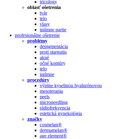
tricology
oblasť ošetrenia
tvár
telo
vlasy
intímne partie
profesionálne ošetrenie
problémy
depigmentácia
proti starnutiu
akné
očné kontúry
telo
intímne
procedúry
výplne kyselinou hyalurónovou
mesoterapia
peels
microneedling
rádiofrekvencia
estetická gynekológia
značky
cosmelan®
dermamelan®
age element®