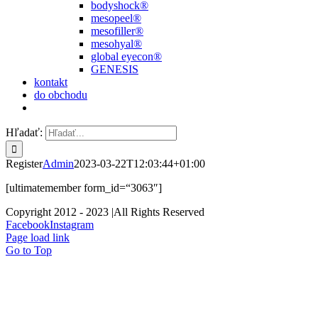
bodyshock®
mesopeel®
mesofiller®
mesohyal®
global eyecon®
GENESIS
kontakt
do obchodu
Hľadať:
Register
Admin
2023-03-22T12:03:44+01:00
[ultimatemember form_id=“3063″]
Copyright 2012 - 2023 |All Rights Reserved
Facebook
Instagram
Page load link
Go to Top