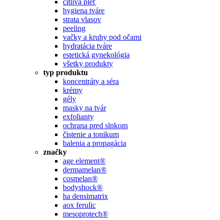
citlivá pleť
hygiena tváre
strata vlasov
peeling
vačky a kruhy pod očami
hydratácia tváre
estetická gynekológia
všetky produkty
typ produktu
koncentráty a séra
krémy
gély
masky na tvár
exfolianty
ochrana pred slnkom
čistenie a tonikum
balenia a propagácia
značky
age element®
dermamelan®
cosmelan®
bodyshock®
ha densimatrix
aox ferulic
mesoprotech®