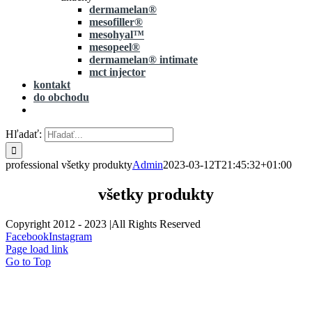
dermamelan®
mesofiller®
mesohyal™
mesopeel®
dermamelan® intimate
mct injector
kontakt
do obchodu
Hľadať:
professional všetky produkty
Admin
2023-03-12T21:45:32+01:00
všetky produkty
Copyright 2012 - 2023 |All Rights Reserved
Facebook
Instagram
Page load link
Go to Top