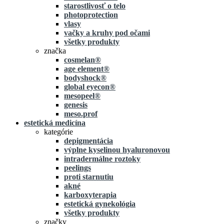
starostlivosť o telo
photoprotection
vlasy
vačky a kruhy pod očami
všetky produkty
značka
cosmelan®
age element®
bodyshock®
global eyecon®
mesopeel®
genesis
meso.prof
estetická medicína
kategórie
depigmentácia
výplne kyselinou hyaluronovou
intradermálne roztoky
peelings
proti starnutiu
akné
karboxyterapia
estetická gynekológia
všetky produkty
značky