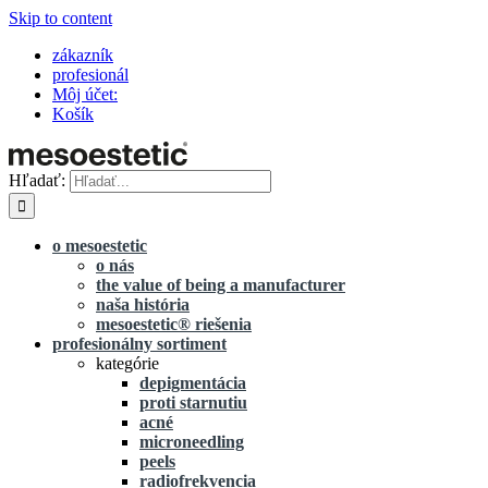
Skip to content
zákazník
profesionál
Môj účet:
Košík
Hľadať:
o mesoestetic
o nás
the value of being a manufacturer
naša história
mesoestetic® riešenia
profesionálny sortiment
kategórie
depigmentácia
proti starnutiu
acné
microneedling
peels
radiofrekvencia