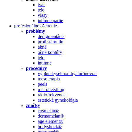
tvár
telo
vlasy
intímne partie
profesionálne ošetrenie
problémy
depigmentácia
proti starnutiu
akné
očné kontúry
telo
intímne
procedúry
výplne kyselinou hyalurónovou
mesoterapia
peels
microneedling
rádiofrekvencia
estetická gynekológia
značky
cosmelan®
dermamelan®
age element®
bodyshock®
mesopeel®