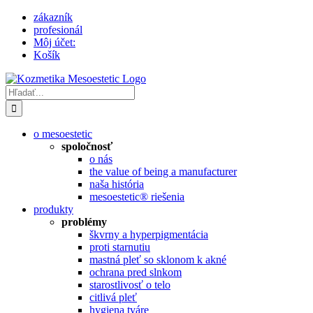
Skip
zákazník
to
profesionál
content
Môj účet:
Košík
Hľadať:
o mesoestetic
spoločnosť
o nás
the value of being a manufacturer
naša história
mesoestetic® riešenia
produkty
problémy
škvrny a hyperpigmentácia
proti starnutiu
mastná pleť so sklonom k ​​akné
ochrana pred slnkom
starostlivosť o telo
citlivá pleť
hygiena tváre