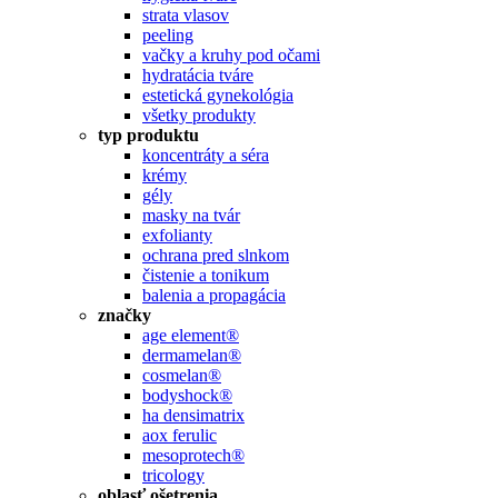
strata vlasov
peeling
vačky a kruhy pod očami
hydratácia tváre
estetická gynekológia
všetky produkty
typ produktu
koncentráty a séra
krémy
gély
masky na tvár
exfolianty
ochrana pred slnkom
čistenie a tonikum
balenia a propagácia
značky
age element®
dermamelan®
cosmelan®
bodyshock®
ha densimatrix
aox ferulic
mesoprotech®
tricology
oblasť ošetrenia