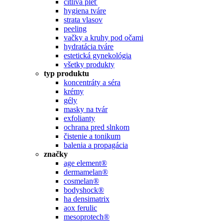
citlivá pleť
hygiena tváre
strata vlasov
peeling
vačky a kruhy pod očami
hydratácia tváre
estetická gynekológia
všetky produkty
typ produktu
koncentráty a séra
krémy
gély
masky na tvár
exfolianty
ochrana pred slnkom
čistenie a tonikum
balenia a propagácia
značky
age element®
dermamelan®
cosmelan®
bodyshock®
ha densimatrix
aox ferulic
mesoprotech®