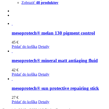
Zobraziť
48 produktov
mesoprotech® melan 130 pigment control
45
€
Pridať do košíka
Detaily
mesoprotech® mineral matt antiaging fluid
42
€
Pridať do košíka
Detaily
mesoprotech® sun protective repairing stick
27
€
Pridať do košíka
Detaily