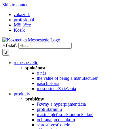
Skip to content
zákazník
profesionál
Môj účet:
Košík
Hľadať:
o mesoestetic
spoločnosť
o nás
the value of being a manufacturer
naša história
mesoestetic® riešenia
produkty
problémy
škvrny a hyperpigmentácia
proti starnutiu
mastná pleť so sklonom k ​​akné
ochrana pred slnkom
starostlivosť o telo