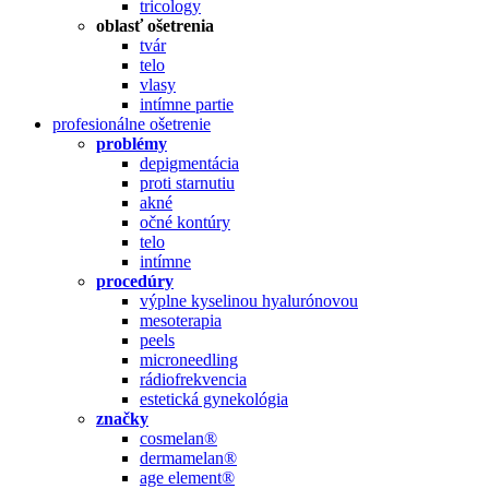
tricology
oblasť ošetrenia
tvár
telo
vlasy
intímne partie
profesionálne ošetrenie
problémy
depigmentácia
proti starnutiu
akné
očné kontúry
telo
intímne
procedúry
výplne kyselinou hyalurónovou
mesoterapia
peels
microneedling
rádiofrekvencia
estetická gynekológia
značky
cosmelan®
dermamelan®
age element®