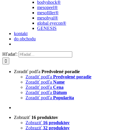
bodyshock®
mesopeel®
mesofiller®
mesohyal®
global eyecon®
GENESIS
kontakt
do obchodu
Hľadať:
Zoradiť podľa
Predvolené poradie
Zoradiť podľa
Predvolené poradie
Zoradiť podľa
Name
Zoradiť podľa
Cena
Zoradiť podľa
Dátum
Zoradiť podľa
Popularita
Zobraziť
16 produktov
Zobraziť
16 produktov
Zobraziť
32 produktov