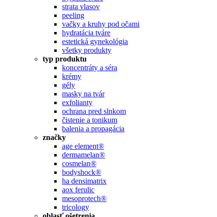
strata vlasov
peeling
vačky a kruhy pod očami
hydratácia tváre
estetická gynekológia
všetky produkty
typ produktu
koncentráty a séra
krémy
gély
masky na tvár
exfolianty
ochrana pred slnkom
čistenie a tonikum
balenia a propagácia
značky
age element®
dermamelan®
cosmelan®
bodyshock®
ha densimatrix
aox ferulic
mesoprotech®
tricology
oblasť ošetrenia