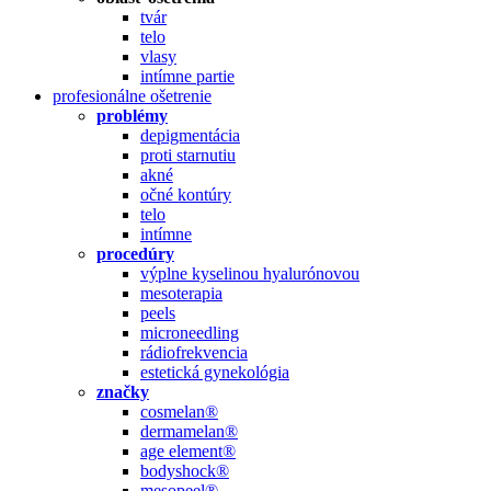
tvár
telo
vlasy
intímne partie
profesionálne ošetrenie
problémy
depigmentácia
proti starnutiu
akné
očné kontúry
telo
intímne
procedúry
výplne kyselinou hyalurónovou
mesoterapia
peels
microneedling
rádiofrekvencia
estetická gynekológia
značky
cosmelan®
dermamelan®
age element®
bodyshock®
mesopeel®