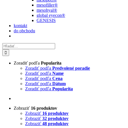
mesofiller®
mesohyal®
global eyecon®
GENESIS
kontakt
do obchodu
Hľadať:
Zoradiť podľa
Popularita
Zoradiť podľa
Predvolené poradie
Zoradiť podľa
Name
Zoradiť podľa
Cena
Zoradiť podľa
Dátum
Zoradiť podľa
Popularita
Zobraziť
16 produktov
Zobraziť
16 produktov
Zobraziť
32 produktov
Zobraziť
48 produktov