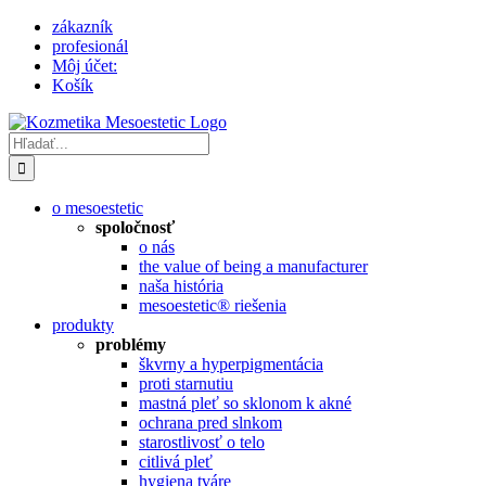
Skip
zákazník
to
profesionál
content
Môj účet:
Košík
Hľadať:
o mesoestetic
spoločnosť
o nás
the value of being a manufacturer
naša história
mesoestetic® riešenia
produkty
problémy
škvrny a hyperpigmentácia
proti starnutiu
mastná pleť so sklonom k ​​akné
ochrana pred slnkom
starostlivosť o telo
citlivá pleť
hygiena tváre