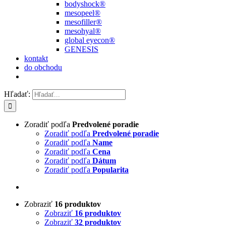
bodyshock®
mesopeel®
mesofiller®
mesohyal®
global eyecon®
GENESIS
kontakt
do obchodu
Hľadať:
Zoradiť podľa
Predvolené poradie
Zoradiť podľa
Predvolené poradie
Zoradiť podľa
Name
Zoradiť podľa
Cena
Zoradiť podľa
Dátum
Zoradiť podľa
Popularita
Zobraziť
16 produktov
Zobraziť
16 produktov
Zobraziť
32 produktov