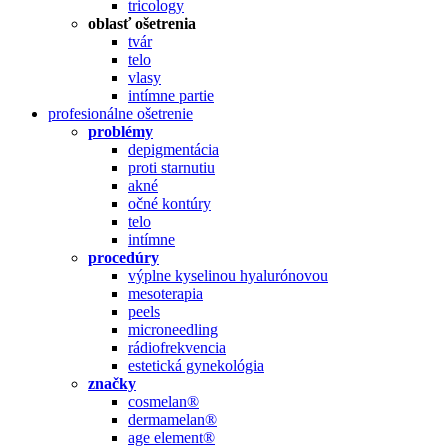
tricology
oblasť ošetrenia
tvár
telo
vlasy
intímne partie
profesionálne ošetrenie
problémy
depigmentácia
proti starnutiu
akné
očné kontúry
telo
intímne
procedúry
výplne kyselinou hyalurónovou
mesoterapia
peels
microneedling
rádiofrekvencia
estetická gynekológia
značky
cosmelan®
dermamelan®
age element®