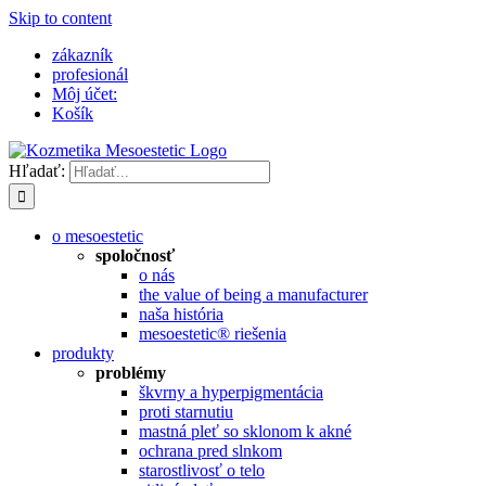
Skip to content
zákazník
profesionál
Môj účet:
Košík
Hľadať:
o mesoestetic
spoločnosť
o nás
the value of being a manufacturer
naša história
mesoestetic® riešenia
produkty
problémy
škvrny a hyperpigmentácia
proti starnutiu
mastná pleť so sklonom k ​​akné
ochrana pred slnkom
starostlivosť o telo