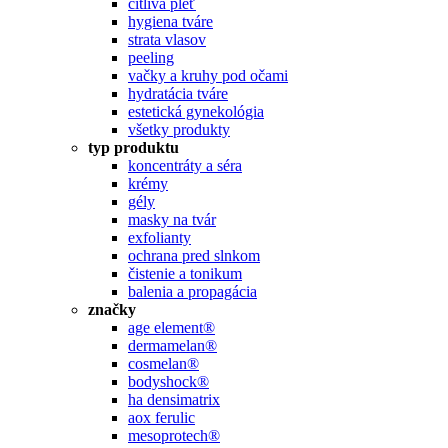
citlivá pleť
hygiena tváre
strata vlasov
peeling
vačky a kruhy pod očami
hydratácia tváre
estetická gynekológia
všetky produkty
typ produktu
koncentráty a séra
krémy
gély
masky na tvár
exfolianty
ochrana pred slnkom
čistenie a tonikum
balenia a propagácia
značky
age element®
dermamelan®
cosmelan®
bodyshock®
ha densimatrix
aox ferulic
mesoprotech®