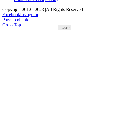
Copyright 2012 - 2023 |All Rights Reserved
Facebook
Instagram
Page load link
Go to Top
estetický
lekár
lekár
lekár