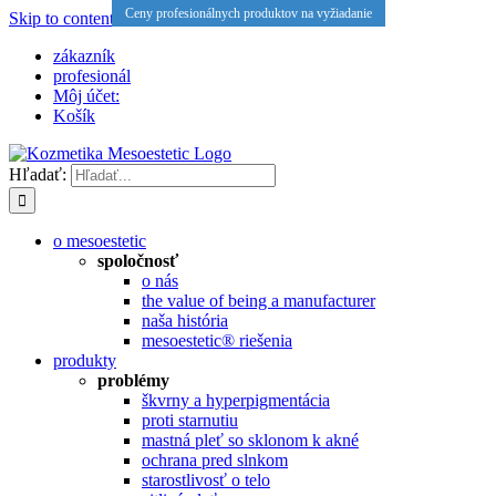
Ceny profesionálnych produktov na vyžiadanie
Ceny profesionálnych produktov na vyžiadanie
Ceny profesionálnych produktov na vyžiadanie
Skip to content
zákazník
profesionál
Môj účet:
Košík
Hľadať:
o mesoestetic
spoločnosť
o nás
the value of being a manufacturer
naša história
mesoestetic® riešenia
produkty
problémy
škvrny a hyperpigmentácia
proti starnutiu
mastná pleť so sklonom k ​​akné
ochrana pred slnkom
starostlivosť o telo