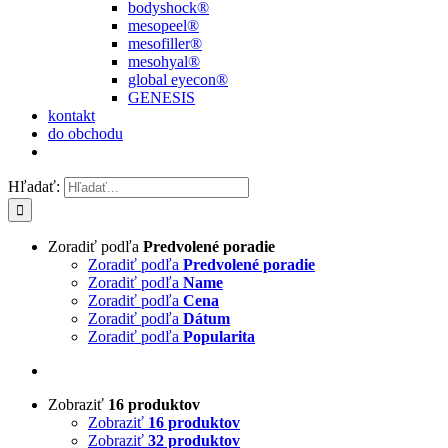
bodyshock®
mesopeel®
mesofiller®
mesohyal®
global eyecon®
GENESIS
kontakt
do obchodu
Hľadať:
Zoradiť podľa
Predvolené poradie
Zoradiť podľa
Predvolené poradie
Zoradiť podľa
Name
Zoradiť podľa
Cena
Zoradiť podľa
Dátum
Zoradiť podľa
Popularita
Zobraziť
16 produktov
Zobraziť
16 produktov
Zobraziť
32 produktov