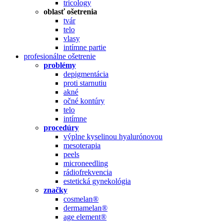
tricology
oblasť ošetrenia
tvár
telo
vlasy
intímne partie
profesionálne ošetrenie
problémy
depigmentácia
proti starnutiu
akné
očné kontúry
telo
intímne
procedúry
výplne kyselinou hyalurónovou
mesoterapia
peels
microneedling
rádiofrekvencia
estetická gynekológia
značky
cosmelan®
dermamelan®
age element®