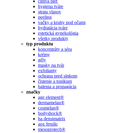
citlivá pleť
hygiena tváre
strata vlasov
peeling
vačky a kruhy pod očami
hydratácia tváre
estetická gynekológia
všetky produkty
typ produktu
koncentráty a séra
krémy
gély
masky na tvár
exfolianty
ochrana pred slnkom
čistenie a tonikum
balenia a propagácia
značky
age element®
dermamelan®
cosmelan®
bodyshock®
ha densimatrix
aox ferulic
mesoprotech®