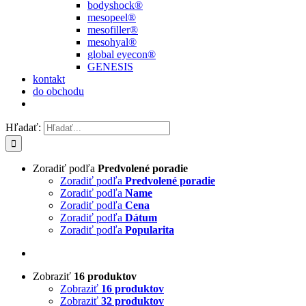
bodyshock®
mesopeel®
mesofiller®
mesohyal®
global eyecon®
GENESIS
kontakt
do obchodu
Hľadať:
Zoradiť podľa
Predvolené poradie
Zoradiť podľa
Predvolené poradie
Zoradiť podľa
Name
Zoradiť podľa
Cena
Zoradiť podľa
Dátum
Zoradiť podľa
Popularita
Zobraziť
16 produktov
Zobraziť
16 produktov
Zobraziť
32 produktov