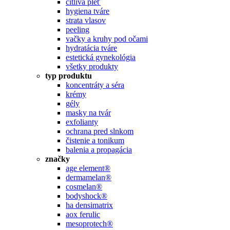
citlivá pleť
hygiena tváre
strata vlasov
peeling
vačky a kruhy pod očami
hydratácia tváre
estetická gynekológia
všetky produkty
typ produktu
koncentráty a séra
krémy
gély
masky na tvár
exfolianty
ochrana pred slnkom
čistenie a tonikum
balenia a propagácia
značky
age element®
dermamelan®
cosmelan®
bodyshock®
ha densimatrix
aox ferulic
mesoprotech®