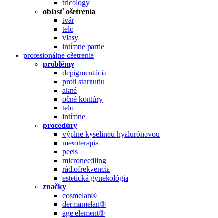
tricology
oblasť ošetrenia
tvár
telo
vlasy
intímne partie
profesionálne ošetrenie
problémy
depigmentácia
proti starnutiu
akné
očné kontúry
telo
intímne
procedúry
výplne kyselinou hyalurónovou
mesoterapia
peels
microneedling
rádiofrekvencia
estetická gynekológia
značky
cosmelan®
dermamelan®
age element®