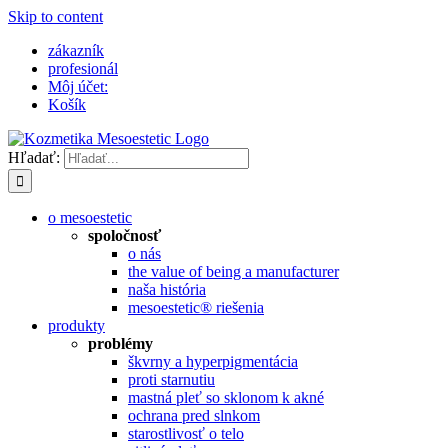
Skip to content
zákazník
profesionál
Môj účet:
Košík
Hľadať:
o mesoestetic
spoločnosť
o nás
the value of being a manufacturer
naša história
mesoestetic® riešenia
produkty
problémy
škvrny a hyperpigmentácia
proti starnutiu
mastná pleť so sklonom k ​​akné
ochrana pred slnkom
starostlivosť o telo