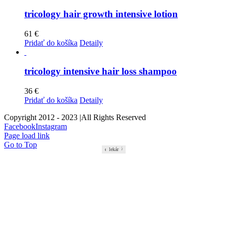
tricology hair growth intensive lotion
61
€
Pridať do košíka
Detaily
tricology intensive hair loss shampoo
36
€
Pridať do košíka
Detaily
Copyright 2012 - 2023 |All Rights Reserved
Facebook
Instagram
Page load link
Go to Top
estetický
estetický
lekár