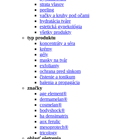
strata vlasov
peeling
vačky a kruhy pod očami
hydratácia tváre
estetická gynekológia
všetky produkty
typ produktu
koncentráty a séra
krémy
gély
masky na tvár
exfolianty
ochrana pred slnkom
čistenie a tonikum
balenia a propagácia
značky
age element®
dermamelan®
cosmelan®
bodyshock®
ha densimatrix
aox ferulic
mesoprotech®
tricology
oblasť ošetrenia