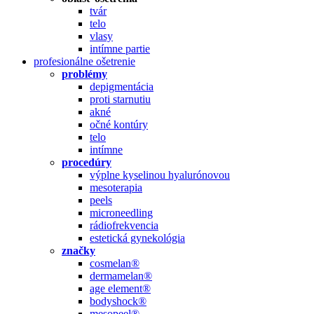
tvár
telo
vlasy
intímne partie
profesionálne ošetrenie
problémy
depigmentácia
proti starnutiu
akné
očné kontúry
telo
intímne
procedúry
výplne kyselinou hyalurónovou
mesoterapia
peels
microneedling
rádiofrekvencia
estetická gynekológia
značky
cosmelan®
dermamelan®
age element®
bodyshock®
mesopeel®