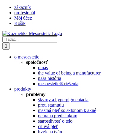
Skip
zákazník
to
profesionál
content
Môj účet:
Košík
Hľadať:
o mesoestetic
spoločnosť
o nás
the value of being a manufacturer
naša história
mesoestetic® riešenia
produkty
problémy
škvrny a hyperpigmentácia
proti starnutiu
mastná pleť so sklonom k ​​akné
ochrana pred slnkom
starostlivosť o telo
citlivá pleť
hygiena tváre