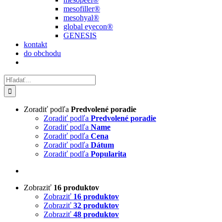
mesofiller®
mesohyal®
global eyecon®
GENESIS
kontakt
do obchodu
Hľadať:
Zoradiť podľa
Predvolené poradie
Zoradiť podľa
Predvolené poradie
Zoradiť podľa
Name
Zoradiť podľa
Cena
Zoradiť podľa
Dátum
Zoradiť podľa
Popularita
Zobraziť
16 produktov
Zobraziť
16 produktov
Zobraziť
32 produktov
Zobraziť
48 produktov