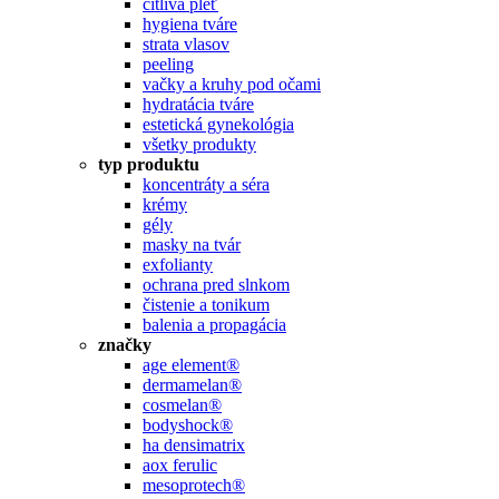
citlivá pleť
hygiena tváre
strata vlasov
peeling
vačky a kruhy pod očami
hydratácia tváre
estetická gynekológia
všetky produkty
typ produktu
koncentráty a séra
krémy
gély
masky na tvár
exfolianty
ochrana pred slnkom
čistenie a tonikum
balenia a propagácia
značky
age element®
dermamelan®
cosmelan®
bodyshock®
ha densimatrix
aox ferulic
mesoprotech®