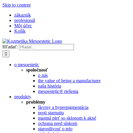
Skip to content
zákazník
profesionál
Môj účet:
Košík
Hľadať:
o mesoestetic
spoločnosť
o nás
the value of being a manufacturer
naša história
mesoestetic® riešenia
produkty
problémy
škvrny a hyperpigmentácia
proti starnutiu
mastná pleť so sklonom k ​​akné
ochrana pred slnkom
starostlivosť o telo