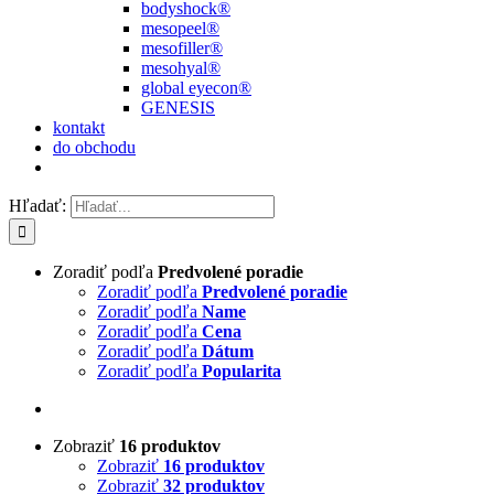
bodyshock®
mesopeel®
mesofiller®
mesohyal®
global eyecon®
GENESIS
kontakt
do obchodu
Hľadať:
Zoradiť podľa
Predvolené poradie
Zoradiť podľa
Predvolené poradie
Zoradiť podľa
Name
Zoradiť podľa
Cena
Zoradiť podľa
Dátum
Zoradiť podľa
Popularita
Zobraziť
16 produktov
Zobraziť
16 produktov
Zobraziť
32 produktov